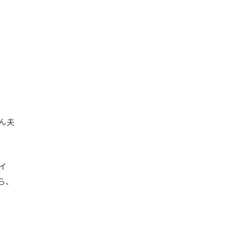
ん夫
イ
ら、