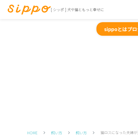
[ シッポ ] 犬や猫ともっと幸せに
sippoとは
プロ
猫ロスになった夫婦が
HOME
飼い方
飼い方