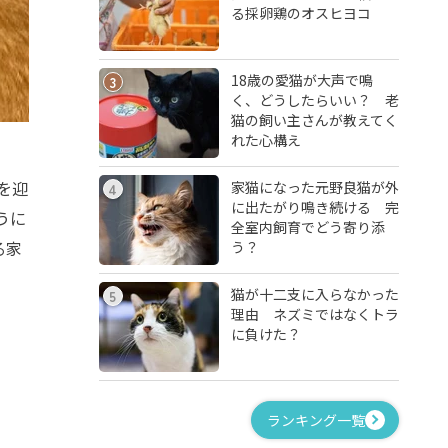
る採卵鶏のオスヒヨコ
18歳の愛猫が大声で鳴
3
く、どうしたらいい？ 老
猫の飼い主さんが教えてく
れた心構え
を迎
家猫になった元野良猫が外
4
に出たがり鳴き続ける 完
うに
全室内飼育でどう寄り添
る家
う？
猫が十二支に入らなかった
5
理由 ネズミではなくトラ
に負けた？
ランキング一覧