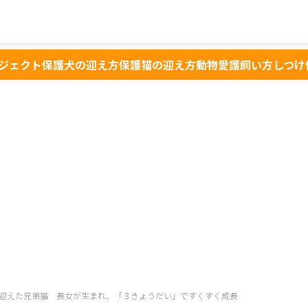
ジェクト
保護犬の迎え方
保護猫の迎え方
動物愛護
飼い方
しつけ
迎えた兄弟猫 長女が生まれ、「３きょうだい」ですくすく成長