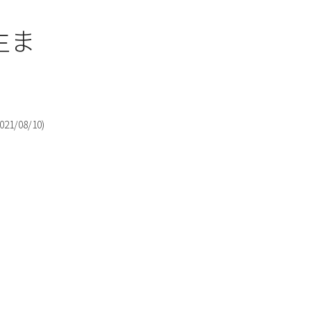
生ま
021/08/10
)