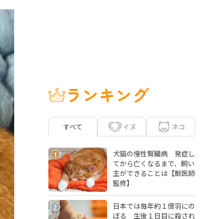
ランキング
イヌ
ネコ
すべて
犬猫の慢性腎臓病 発症し
1
てから亡くなるまで、飼い
主ができることは【獣医師
監修】
日本では毎年約１億羽にの
2
ぼる 生後１日目に殺され