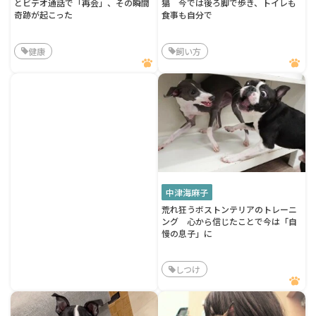
とビデオ通話で「再会」、その瞬間
猫 今では後ろ脚で歩き、トイレも
奇跡が起こった
食事も自分で
健康
飼い方
中津海麻子
荒れ狂うボストンテリアのトレーニ
ング 心から信じたことで今は「自
慢の息子」に
しつけ