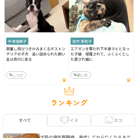
中津海麻子
佐竹 茉莉子
興奮し飛びつきかみまくるボストン
エアガンを撃たれ下半身マヒとなっ
テリアの子犬 追い詰められた飼い
た子猫 保護されて、ふくふくとし
主は奇行に走る
た愛され猫に
しつけ
飼い方
ランキング
イヌ
ネコ
すべて
犬猫の慢性腎臓病 発症してから亡くなるまで、
1