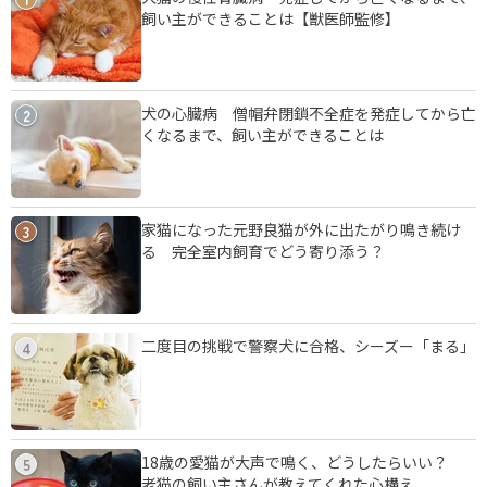
飼い主ができることは【獣医師監修】
犬の心臓病 僧帽弁閉鎖不全症を発症してから亡
2
くなるまで、飼い主ができることは
家猫になった元野良猫が外に出たがり鳴き続け
3
る 完全室内飼育でどう寄り添う？
二度目の挑戦で警察犬に合格、シーズー「まる」
4
18歳の愛猫が大声で鳴く、どうしたらいい？
5
老猫の飼い主さんが教えてくれた心構え