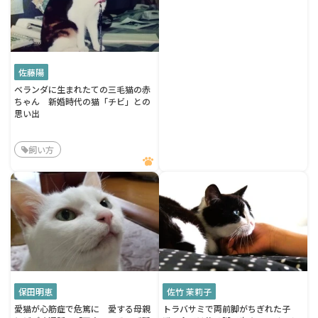
佐藤陽
ベランダに生まれたての三毛猫の赤
ちゃん 新婚時代の猫「チビ」との
思い出
飼い方
保田明恵
佐竹 茉莉子
愛猫が心筋症で危篤に 愛する母親
トラバサミで両前脚がちぎれた子