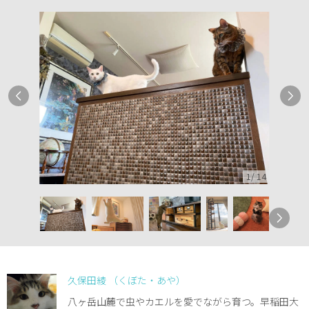
1
/
14
久保田綾 （くぼた・あや）
八ヶ岳山麓で虫やカエルを愛でながら育つ。早稲田大