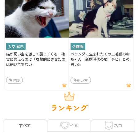
入交 眞巳
佐藤陽
猫が飼い主を激しく襲ってくる 確
ベランダに生まれたての三毛猫の赤
実に言えるのは「攻撃的にさせたの
ちゃん 新婚時代の猫「チビ」との
は飼い主でない」
思い出
健康
飼い方
ランキング
イヌ
ネコ
すべて