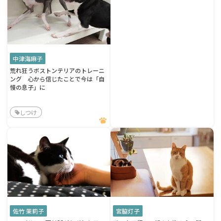
中津海麻子
荒れ狂うボストンテリアのトレーニ
ング 心から信じたことで今は「自
慢の息子」に
しつけ
佐竹 茉莉子
宮脇灯子