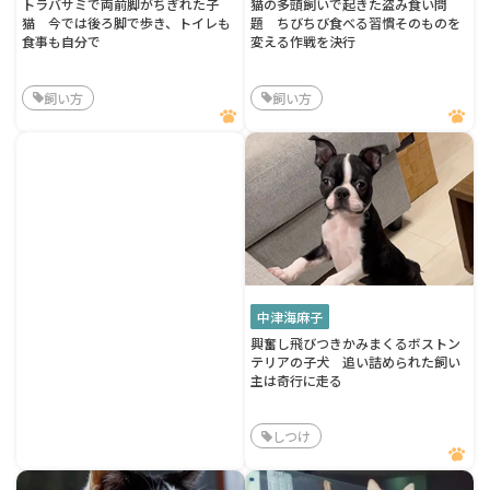
トラバサミで両前脚がちぎれた子
猫の多頭飼いで起きた盗み食い問
猫 今では後ろ脚で歩き、トイレも
題 ちびちび食べる習慣そのものを
食事も自分で
変える作戦を決行
飼い方
飼い方
中津海麻子
興奮し飛びつきかみまくるボストン
テリアの子犬 追い詰められた飼い
主は奇行に走る
しつけ