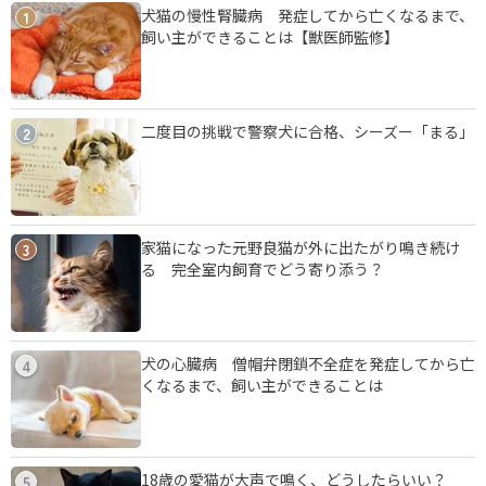
犬猫の慢性腎臓病 発症してから亡くなるまで、
1
飼い主ができることは【獣医師監修】
二度目の挑戦で警察犬に合格、シーズー「まる」
2
家猫になった元野良猫が外に出たがり鳴き続け
3
る 完全室内飼育でどう寄り添う？
犬の心臓病 僧帽弁閉鎖不全症を発症してから亡
4
くなるまで、飼い主ができることは
18歳の愛猫が大声で鳴く、どうしたらいい？
5