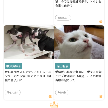
猫 今では後ろ脚で歩き、トイレも
食事も自分で
飼い方
中津海麻子
保田明恵
荒れ狂うボストンテリアのトレーニ
愛猫が心筋症で危篤に 愛する母親
ング 心から信じたことで今は「自
とビデオ通話で「再会」、その瞬間
慢の息子」に
奇跡が起こった
しつけ
健康