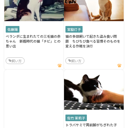
佐藤陽
宮脇灯子
ベランダに生まれたての三毛猫の赤
猫の多頭飼いで起きた盗み食い問
ちゃん 新婚時代の猫「チビ」との
題 ちびちび食べる習慣そのものを
思い出
変える作戦を決行
飼い方
飼い方
佐竹 茉莉子
トラバサミで両前脚がちぎれた子