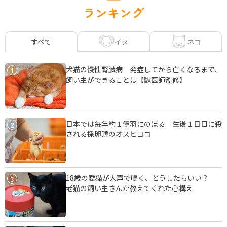
ランキング
イヌ
ネコ
すべて
犬猫の慢性腎臓病 発症してから亡くなるまで、
1
飼い主ができることは【獣医師監修】
日本では毎年約１億羽にのぼる 生後１日目に殺
2
される採卵鶏のオスヒヨコ
18歳の愛猫が大声で鳴く、どうしたらいい？
3
老猫の飼い主さんが教えてくれた心構え