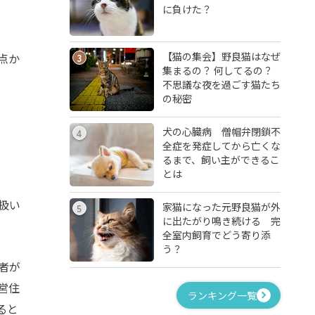
に負けた？
【猫の集会】野良猫はなぜ
点か
3
集まるの？ 何してるの？
不思議な夜を過ごす猫たち
の秘密
犬の心臓病 僧帽弁閉鎖不
4
全症を発症してから亡くな
るまで、飼い主ができるこ
とは
扱い
家猫になった元野良猫が外
5
に出たがり鳴き続ける 完
全室内飼育でどう寄り添
う？
者が
営住
ランキング一覧
ると