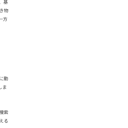
、基
き物
一方
に動
しま
捜索
える