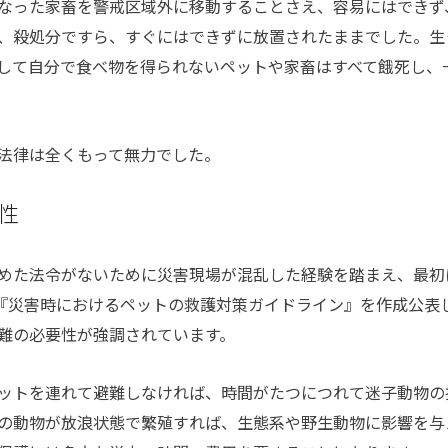
なった家畜を警戒区域外に移動することさえ、容易にはできず
、殺処分ですら、すぐにはできずに放置されたままでした。生
して自分で食べ物を得られないペットや家畜はすべて餓死し、
法律は全くもって無力でした。
性
めた法令がないために災害現場が混乱した経験を踏まえ、最初
に『災害時におけるペットの救護対策ガイドライン』を作成公表
難の必要性が強調されています。
ットを連れて避難しなければ、時間がたつにつれて迷子動物の
の動物が放浪状態で繁殖すれば、生態系や野生動物に影響を与