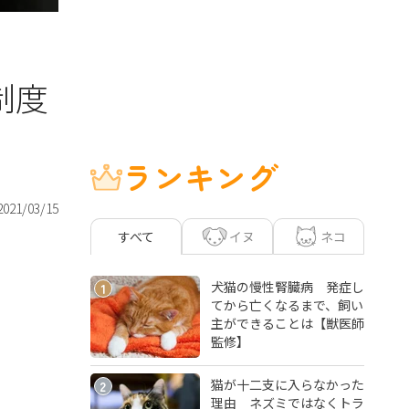
制度
ランキング
2021/03/15
イヌ
ネコ
すべて
犬猫の慢性腎臓病 発症し
1
てから亡くなるまで、飼い
主ができることは【獣医師
監修】
猫が十二支に入らなかった
2
理由 ネズミではなくトラ