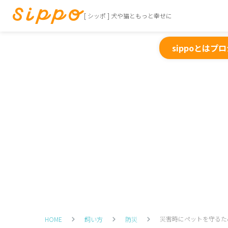
[ シッポ ] 犬や猫ともっと幸せに
sippoとは
プロ
災害時にペットを守るた
HOME
飼い方
防災