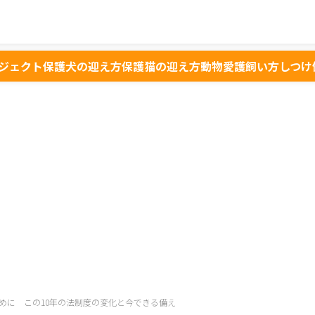
ジェクト
保護犬の迎え方
保護猫の迎え方
動物愛護
飼い方
しつけ
めに この10年の法制度の変化と今できる備え