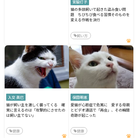
宮脇灯子
猫の多頭飼いで起きた盗み食い問
題 ちびちび食べる習慣そのものを
変える作戦を決行
飼い方
入交 眞巳
保田明恵
猫が飼い主を激しく襲ってくる 確
愛猫が心筋症で危篤に 愛する母親
実に言えるのは「攻撃的にさせたの
とビデオ通話で「再会」、その瞬間
は飼い主でない」
奇跡が起こった
健康
健康