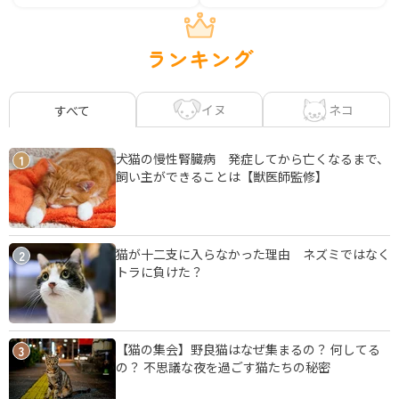
ランキング
イヌ
ネコ
すべて
犬猫の慢性腎臓病 発症してから亡くなるまで、
1
飼い主ができることは【獣医師監修】
猫が十二支に入らなかった理由 ネズミではなく
2
トラに負けた？
【猫の集会】野良猫はなぜ集まるの？ 何してる
3
の？ 不思議な夜を過ごす猫たちの秘密