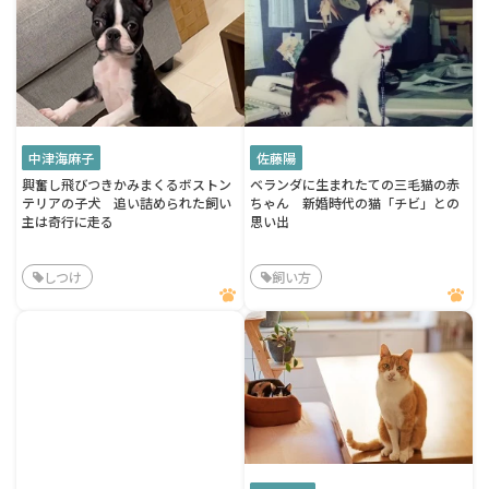
中津海麻子
佐藤陽
興奮し飛びつきかみまくるボストン
ベランダに生まれたての三毛猫の赤
テリアの子犬 追い詰められた飼い
ちゃん 新婚時代の猫「チビ」との
主は奇行に走る
思い出
しつけ
飼い方