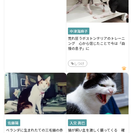
中津海麻子
荒れ狂うボストンテリアのトレーニ
ング 心から信じたことで今は「自
慢の息子」に
しつけ
佐藤陽
入交 眞巳
ベランダに生まれたての三毛猫の赤
猫が飼い主を激しく襲ってくる 確