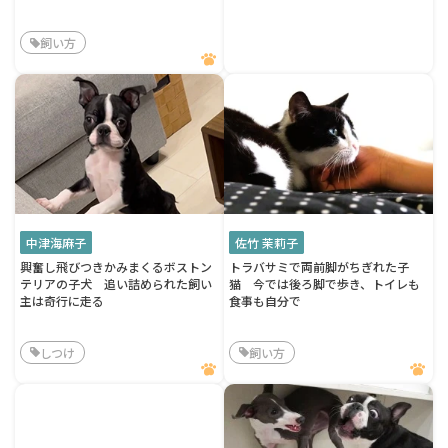
飼い方
中津海麻子
佐竹 茉莉子
興奮し飛びつきかみまくるボストン
トラバサミで両前脚がちぎれた子
テリアの子犬 追い詰められた飼い
猫 今では後ろ脚で歩き、トイレも
主は奇行に走る
食事も自分で
しつけ
飼い方