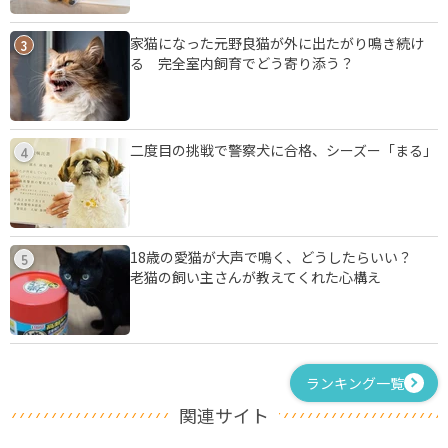
家猫になった元野良猫が外に出たがり鳴き続け
3
る 完全室内飼育でどう寄り添う？
二度目の挑戦で警察犬に合格、シーズー「まる」
4
18歳の愛猫が大声で鳴く、どうしたらいい？
5
老猫の飼い主さんが教えてくれた心構え
ランキング一覧
関連サイト