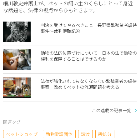
細川敦史弁護士が、ペットの飼い主のくらしにとって身近
な話題を、法律の視点からひもときます。
判決を受けてやるべきこと 長野県繁殖業者虐待
事件～裁判傍聴記④
動物の法的位置づけについて 日本の法で動物の
権利を保障することはできるのか
法律が強化されてもなくならない繁殖業者の虐待
事案 改めてペットの流通問題を考える
この連載の記事一覧
関連タグ
ペットショップ
動物愛護団体
譲渡
殺処分