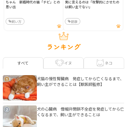
ちゃん 新婚時代の猫「チビ」との
実に言えるのは「攻撃的にさせたの
思い出
は飼い主でない」
飼い方
健康
ランキング
イヌ
ネコ
すべて
犬猫の慢性腎臓病 発症してから亡くなるまで、
1
飼い主ができることは【獣医師監修】
犬の心臓病 僧帽弁閉鎖不全症を発症してから亡
2
くなるまで、飼い主ができることは