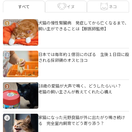
イヌ
ネコ
すべて
犬猫の慢性腎臓病 発症してから亡くなるまで、
1
飼い主ができることは【獣医師監修】
日本では毎年約１億羽にのぼる 生後１日目に殺
2
される採卵鶏のオスヒヨコ
18歳の愛猫が大声で鳴く、どうしたらいい？
3
老猫の飼い主さんが教えてくれた心構え
家猫になった元野良猫が外に出たがり鳴き続け
4
る 完全室内飼育でどう寄り添う？