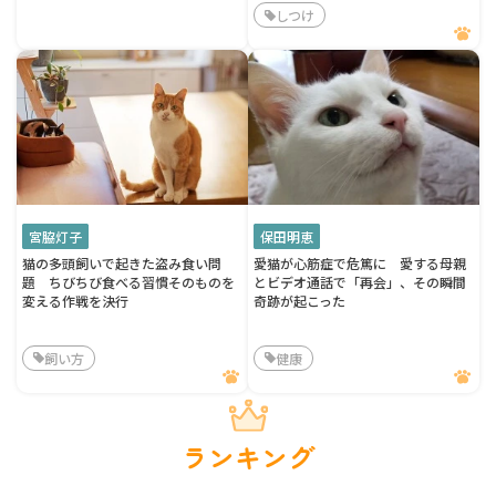
しつけ
宮脇灯子
保田明恵
猫の多頭飼いで起きた盗み食い問
愛猫が心筋症で危篤に 愛する母親
題 ちびちび食べる習慣そのものを
とビデオ通話で「再会」、その瞬間
変える作戦を決行
奇跡が起こった
飼い方
健康
ランキング