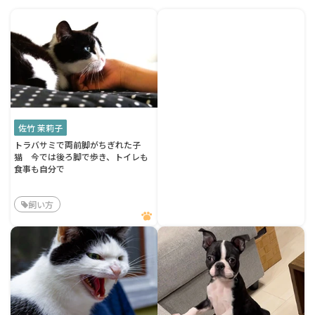
佐竹 茉莉子
トラバサミで両前脚がちぎれた子
猫 今では後ろ脚で歩き、トイレも
食事も自分で
飼い方