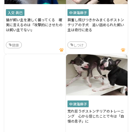
入交 眞巳
中津海麻子
猫が飼い主を激しく襲ってくる 確
興奮し飛びつきかみまくるボストン
実に言えるのは「攻撃的にさせたの
テリアの子犬 追い詰められた飼い
は飼い主でない」
主は奇行に走る
健康
しつけ
中津海麻子
荒れ狂うボストンテリアのトレーニ
ング 心から信じたことで今は「自
慢の息子」に