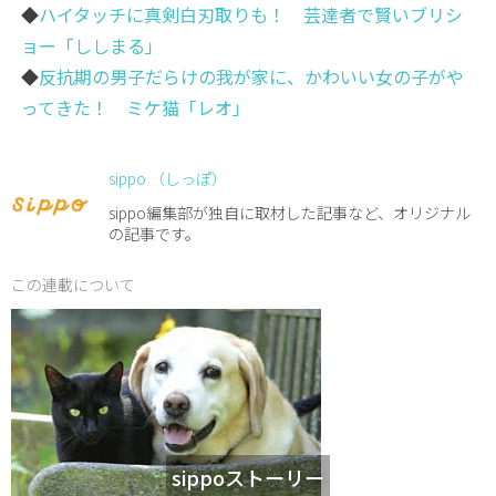
◆
ハイタッチに真剣白刃取りも！ 芸達者で賢いブリシ
ョー「ししまる」
◆
反抗期の男子だらけの我が家に、かわいい女の子がや
ってきた！ ミケ猫「レオ」
sippo （しっぽ）
sippo編集部が独自に取材した記事など、オリジナル
の記事です。
この連載について
sippoストーリー