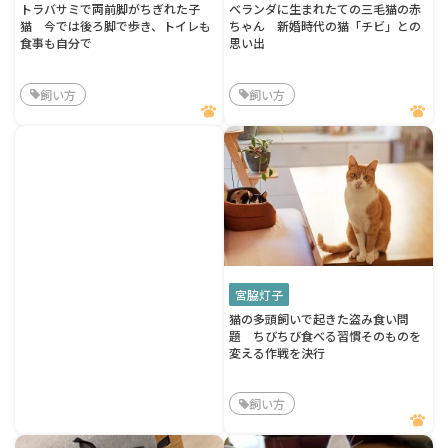
トラバサミで両前脚がちぎれた子
ベランダに生まれたての三毛猫の赤
猫 今では後ろ脚で歩き、トイレも
ちゃん 新婚時代の猫「チビ」との
食事も自分で
思い出
飼い方
飼い方
宮脇灯子
猫の多頭飼いで起きた盗み食い問
題 ちびちび食べる習慣そのものを
変える作戦を決行
飼い方