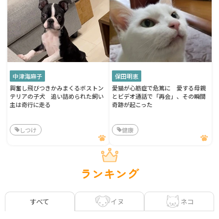
中津海麻子
保田明恵
興奮し飛びつきかみまくるボストン
愛猫が心筋症で危篤に 愛する母親
テリアの子犬 追い詰められた飼い
とビデオ通話で「再会」、その瞬間
主は奇行に走る
奇跡が起こった
しつけ
健康
ランキング
イヌ
ネコ
すべて