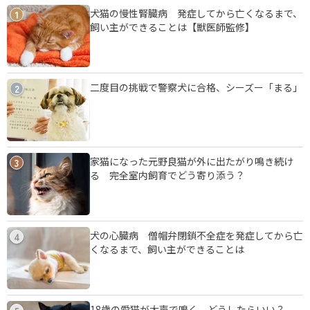
犬猫の慢性腎臓病 発症してから亡くなるまで、
1
飼い主ができることは【獣医師監修】
二度目の挑戦で警察犬に合格、シーズー「まる」
2
家猫になった元野良猫が外に出たがり鳴き続け
3
る 完全室内飼育でどう寄り添う？
犬の心臓病 僧帽弁閉鎖不全症を発症してから亡
4
くなるまで、飼い主ができることは
18歳の愛猫が大声で鳴く、どうしたらいい？