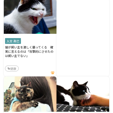
入交 眞巳
猫が飼い主を激しく襲ってくる 確
実に言えるのは「攻撃的にさせたの
は飼い主でない」
健康