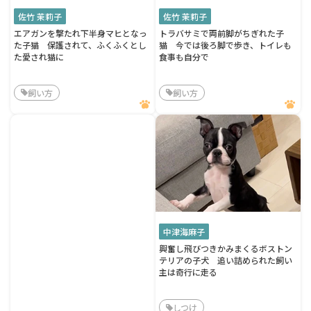
佐竹 茉莉子
佐竹 茉莉子
エアガンを撃たれ下半身マヒとなっ
トラバサミで両前脚がちぎれた子
た子猫 保護されて、ふくふくとし
猫 今では後ろ脚で歩き、トイレも
た愛され猫に
食事も自分で
飼い方
飼い方
中津海麻子
興奮し飛びつきかみまくるボストン
テリアの子犬 追い詰められた飼い
主は奇行に走る
しつけ