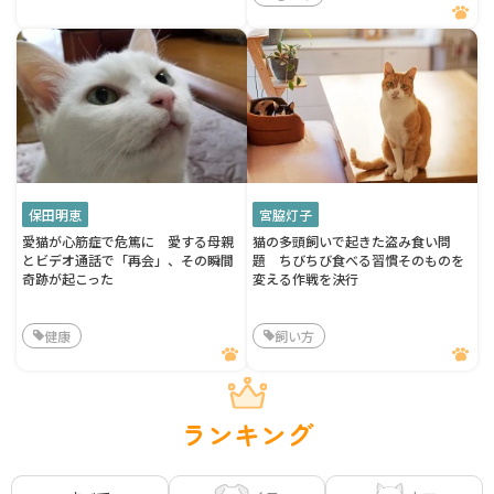
保田明恵
宮脇灯子
愛猫が心筋症で危篤に 愛する母親
猫の多頭飼いで起きた盗み食い問
とビデオ通話で「再会」、その瞬間
題 ちびちび食べる習慣そのものを
奇跡が起こった
変える作戦を決行
健康
飼い方
ランキング