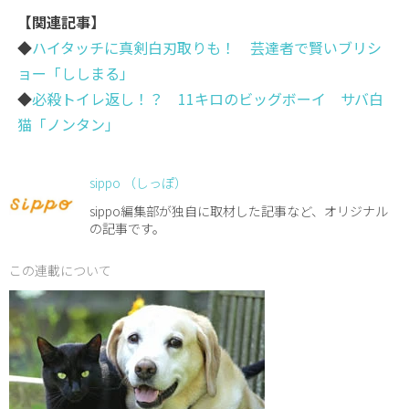
【関連記事】
◆
ハイタッチに真剣白刃取りも！ 芸達者で賢いブリシ
ョー「ししまる」
◆
必殺トイレ返し！？ 11キロのビッグボーイ サバ白
猫「ノンタン」
sippo （しっぽ）
sippo編集部が独自に取材した記事など、オリジナル
の記事です。
この連載について