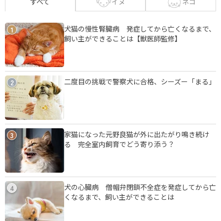
イヌ
ネコ
すべて
犬猫の慢性腎臓病 発症してから亡くなるまで、
1
飼い主ができることは【獣医師監修】
二度目の挑戦で警察犬に合格、シーズー「まる」
2
家猫になった元野良猫が外に出たがり鳴き続け
3
る 完全室内飼育でどう寄り添う？
犬の心臓病 僧帽弁閉鎖不全症を発症してから亡
4
くなるまで、飼い主ができることは