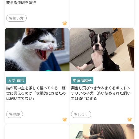
変える作戦を決行
飼い方
入交 眞巳
中津海麻子
猫が飼い主を激しく襲ってくる 確
興奮し飛びつきかみまくるボストン
実に言えるのは「攻撃的にさせたの
テリアの子犬 追い詰められた飼い
は飼い主でない」
主は奇行に走る
健康
しつけ