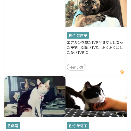
佐竹 茉莉子
エアガンを撃たれ下半身マヒとなっ
た子猫 保護されて、ふくふくとし
た愛され猫に
飼い方
佐藤陽
佐竹 茉莉子