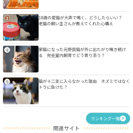
18歳の愛猫が大声で鳴く、どうしたらいい？
3
老猫の飼い主さんが教えてくれた心構え
家猫になった元野良猫が外に出たがり鳴き続け
4
る 完全室内飼育でどう寄り添う？
猫が十二支に入らなかった理由 ネズミではなく
5
トラに負けた？
ランキング一覧
関連サイト