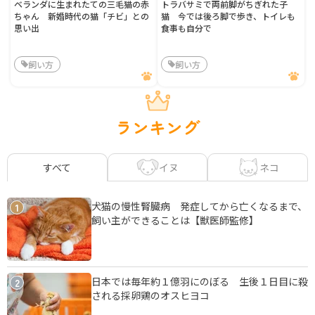
ベランダに生まれたての三毛猫の赤
トラバサミで両前脚がちぎれた子
ちゃん 新婚時代の猫「チビ」との
猫 今では後ろ脚で歩き、トイレも
思い出
食事も自分で
飼い方
飼い方
ランキング
イヌ
ネコ
すべて
犬猫の慢性腎臓病 発症してから亡くなるまで、
1
飼い主ができることは【獣医師監修】
日本では毎年約１億羽にのぼる 生後１日目に殺
2
される採卵鶏のオスヒヨコ