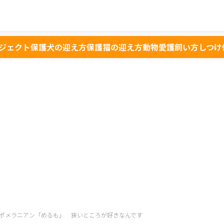
ジェクト
保護犬の迎え方
保護猫の迎え方
動物愛護
飼い方
しつけ
ポメラニアン「めるも」 狭いところが好きなんです