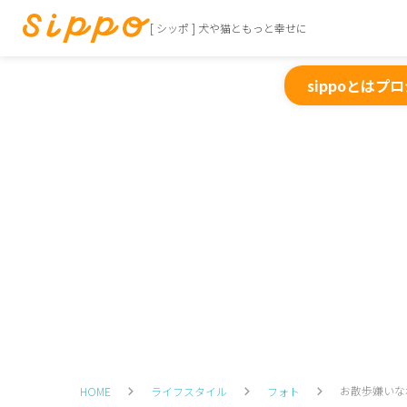
[ シッポ ] 犬や猫ともっと幸せに
sippoとは
プロ
お散歩嫌いな
HOME
ライフスタイル
フォト