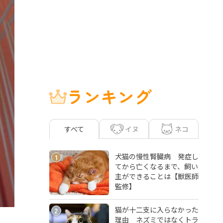
ランキング
イヌ
ネコ
すべて
犬猫の慢性腎臓病 発症し
1
てから亡くなるまで、飼い
主ができることは【獣医師
監修】
猫が十二支に入らなかった
2
理由 ネズミではなくトラ