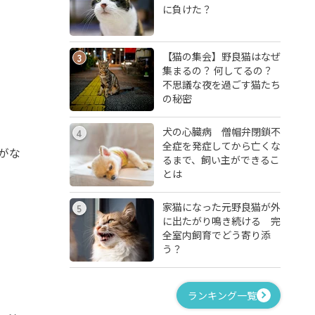
に負けた？
【猫の集会】野良猫はなぜ
3
集まるの？ 何してるの？
不思議な夜を過ごす猫たち
の秘密
犬の心臓病 僧帽弁閉鎖不
4
全症を発症してから亡くな
がな
るまで、飼い主ができるこ
とは
家猫になった元野良猫が外
5
に出たがり鳴き続ける 完
全室内飼育でどう寄り添
う？
ランキング一覧