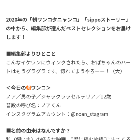
2020年の「朝ワンコ夕ニャンコ」「sippoストーリー」
の中から、編集部が選んだベストセレクションをお届け
します！
■編集部よりひとこと
こんなイケワンにウィンクされたら、おばちゃんのハー
トはもうグラグラです。惚れてまうやろーー！（大）
＜今日の
朝
ワンコ＞
ノア／男の子／ジャックラッセルテリア／12歳
普段の呼び名：ノアくん
インスタグラムアカウント：@noan_stagram
■名前の由来はなんですか？
私（飼い主）の好きな映画、”君に読む物語”に出てくる