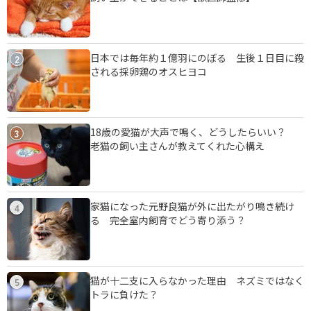
日本では毎年約１億羽にのぼる 生後１日目に殺
2
される採卵鶏のオスヒヨコ
18歳の愛猫が大声で鳴く、どうしたらいい？
3
老猫の飼い主さんが教えてくれた心構え
家猫になった元野良猫が外に出たがり鳴き続け
4
る 完全室内飼育でどう寄り添う？
猫が十二支に入らなかった理由 ネズミではなく
5
トラに負けた？