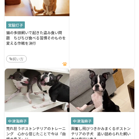
宮脇灯子
猫の多頭飼いで起きた盗み食い問
題 ちびちび食べる習慣そのものを
変える作戦を決行
飼い方
中津海麻子
中津海麻子
荒れ狂うボストンテリアのトレーニ
興奮し飛びつきかみまくるボストン
ング 心から信じたことで今は「自
テリアの子犬 追い詰められた飼い
慢の息子」に
主は奇行に走る