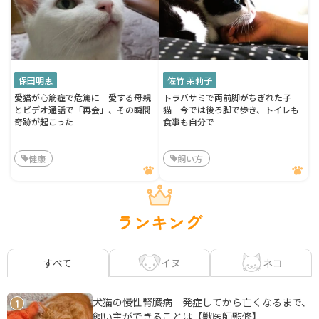
保田明恵
佐竹 茉莉子
愛猫が心筋症で危篤に 愛する母親
トラバサミで両前脚がちぎれた子
とビデオ通話で「再会」、その瞬間
猫 今では後ろ脚で歩き、トイレも
奇跡が起こった
食事も自分で
健康
飼い方
ランキング
イヌ
ネコ
すべて
犬猫の慢性腎臓病 発症してから亡くなるまで、
1
飼い主ができることは【獣医師監修】