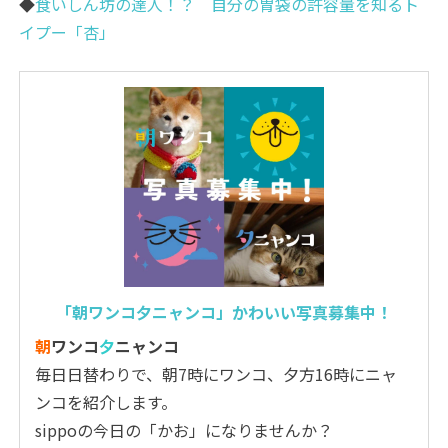
◆
食いしん坊の達人！？ 自分の胃袋の許容量を知るト
イプー「杏」
「朝ワンコ夕ニャンコ」かわいい写真募集中！
朝
ワンコ
夕
ニャンコ
毎日日替わりで、朝7時にワンコ、夕方16時にニャ
ンコを紹介します。
sippoの今日の「かお」になりませんか？