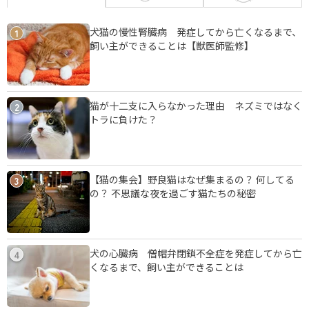
犬猫の慢性腎臓病 発症してから亡くなるまで、
1
飼い主ができることは【獣医師監修】
猫が十二支に入らなかった理由 ネズミではなく
2
トラに負けた？
【猫の集会】野良猫はなぜ集まるの？ 何してる
3
の？ 不思議な夜を過ごす猫たちの秘密
犬の心臓病 僧帽弁閉鎖不全症を発症してから亡
4
くなるまで、飼い主ができることは