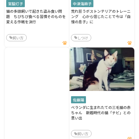
宮脇灯子
中津海麻子
猫の多頭飼いで起きた盗み食い問
荒れ狂うボストンテリアのトレーニ
題 ちびちび食べる習慣そのものを
ング 心から信じたことで今は「自
変える作戦を決行
慢の息子」に
飼い方
しつけ
佐藤陽
ベランダに生まれたての三毛猫の赤
ちゃん 新婚時代の猫「チビ」との
思い出
飼い方