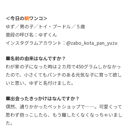
＜今日の
朝
ワンコ＞
ゆず／男の子／トイ・プードル／５歳
普段の呼び名：ゆずくん
インスタグラムアカウント：@zabo_kota_pan_yuzu
■名前の由来はなんですか？
わが家の子になった時は２カ月で450グラムしかなかっ
たので、小さくてもパンチのある元気な子に育って欲し
いと思い、ゆずと名付けました。
■出会ったきっかけはなんですか？
偶然、通りかかったペットショップで…
…。
可愛くって
思わず抱っこしたら、もう離したくなくなっちゃいまし
た。