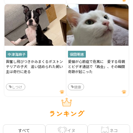
中津海麻子
保田明恵
興奮し飛びつきかみまくるボストン
愛猫が心筋症で危篤に 愛する母親
テリアの子犬 追い詰められた飼い
とビデオ通話で「再会」、その瞬間
主は奇行に走る
奇跡が起こった
しつけ
健康
ランキング
イヌ
ネコ
すべて