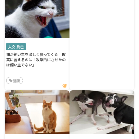
入交 眞巳
猫が飼い主を激しく襲ってくる 確
実に言えるのは「攻撃的にさせたの
は飼い主でない」
健康