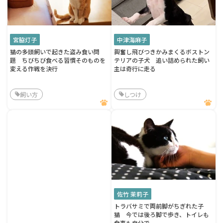
宮脇灯子
中津海麻子
猫の多頭飼いで起きた盗み食い問
興奮し飛びつきかみまくるボストン
題 ちびちび食べる習慣そのものを
テリアの子犬 追い詰められた飼い
変える作戦を決行
主は奇行に走る
飼い方
しつけ
佐竹 茉莉子
トラバサミで両前脚がちぎれた子
猫 今では後ろ脚で歩き、トイレも
食事も自分で