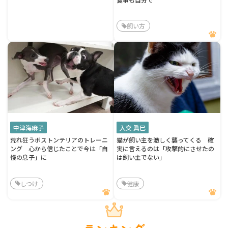
飼い方
中津海麻子
入交 眞巳
荒れ狂うボストンテリアのトレーニ
猫が飼い主を激しく襲ってくる 確
ング 心から信じたことで今は「自
実に言えるのは「攻撃的にさせたの
慢の息子」に
は飼い主でない」
しつけ
健康