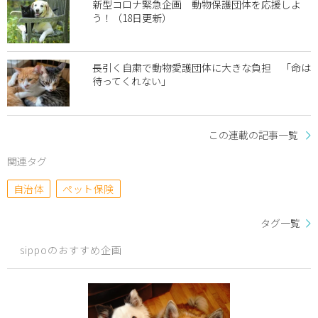
新型コロナ緊急企画 動物保護団体を応援しよ
う！（18日更新）
長引く自粛で動物愛護団体に大きな負担 「命は
待ってくれない」
この連載の記事一覧
関連タグ
自治体
ペット保険
タグ一覧
sippoのおすすめ企画