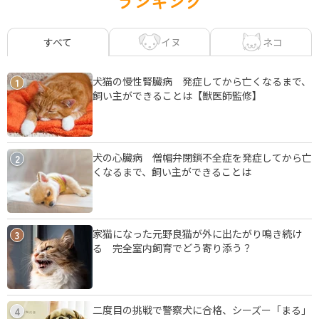
ランキング
イヌ
ネコ
すべて
犬猫の慢性腎臓病 発症してから亡くなるまで、
1
飼い主ができることは【獣医師監修】
犬の心臓病 僧帽弁閉鎖不全症を発症してから亡
2
くなるまで、飼い主ができることは
家猫になった元野良猫が外に出たがり鳴き続け
3
る 完全室内飼育でどう寄り添う？
二度目の挑戦で警察犬に合格、シーズー「まる」
4