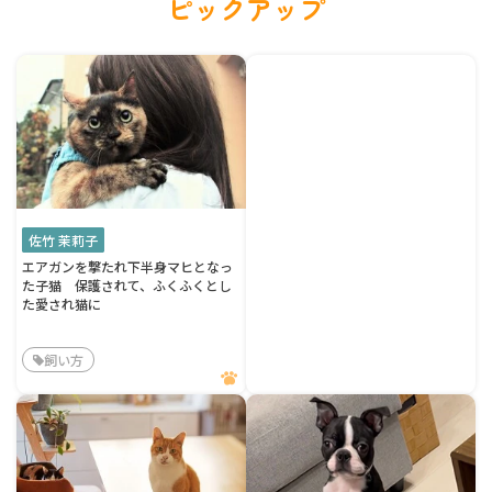
ピックアップ
佐竹 茉莉子
エアガンを撃たれ下半身マヒとなっ
た子猫 保護されて、ふくふくとし
た愛され猫に
飼い方