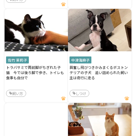
佐竹 茉莉子
中津海麻子
トラバサミで両前脚がちぎれた子
興奮し飛びつきかみまくるボストン
猫 今では後ろ脚で歩き、トイレも
テリアの子犬 追い詰められた飼い
食事も自分で
主は奇行に走る
飼い方
しつけ