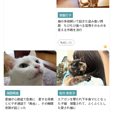
宮脇灯子
猫の多頭飼いで起きた盗み食い問
題 ちびちび食べる習慣そのものを
変える作戦を決行
飼い方
保田明恵
佐竹 茉莉子
愛猫が心筋症で危篤に 愛する母親
エアガンを撃たれ下半身マヒとなっ
とビデオ通話で「再会」、その瞬間
た子猫 保護されて、ふくふくとし
奇跡が起こった
た愛され猫に