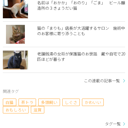
名前は「おかか」「おのり」「ごま」 ビール醸
造所の３きょうだい猫
猫の「まりも」店長が大活躍するサロン 施術中
のお客様に寄り添うことも
老舗銭湯の女将が保護猫のお世話 蔵や自宅で20
匹ほどが暮らす
この連載の記事一覧
関連タグ
白猫
茶トラ
多頭飼い
しぐさ
かわいい
おもしろい
滋賀
タグ一覧