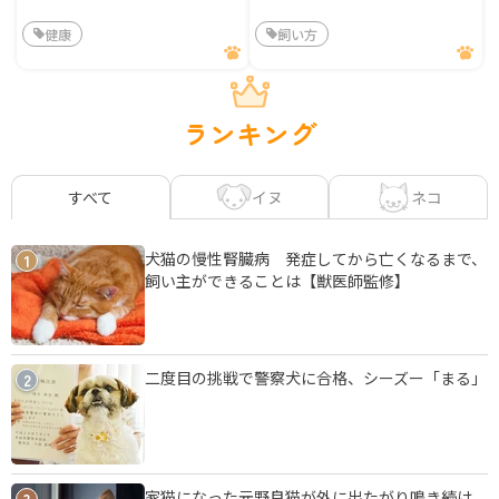
健康
飼い方
ランキング
イヌ
ネコ
すべて
犬猫の慢性腎臓病 発症してから亡くなるまで、
1
飼い主ができることは【獣医師監修】
二度目の挑戦で警察犬に合格、シーズー「まる」
2
家猫になった元野良猫が外に出たがり鳴き続け
3