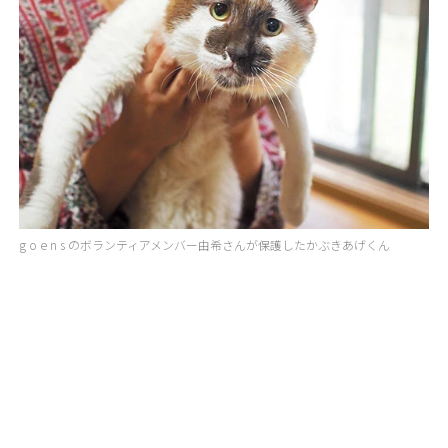
g o e n s のボランティアメンバー由希さんが保護したかぶきあげくん