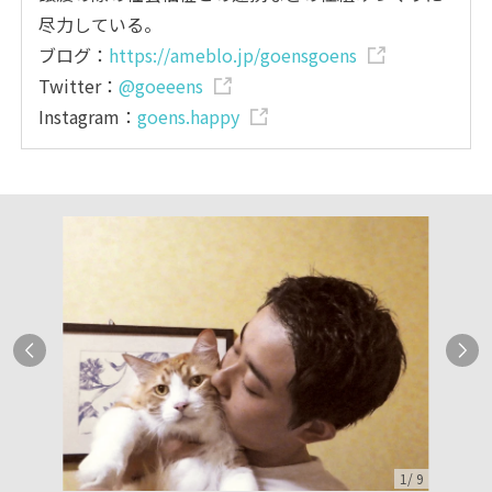
尽力している。
ブログ：
https://ameblo.jp/goensgoens
Twitter：
@goeeens
Instagram：
goens.happy
1
/
9