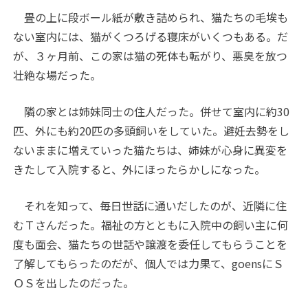
畳の上に段ボール紙が敷き詰められ、猫たちの毛埃も
ない室内には、猫がくつろげる寝床がいくつもある。だ
が、３ヶ月前、この家は猫の死体も転がり、悪臭を放つ
壮絶な場だった。
隣の家とは姉妹同士の住人だった。併せて室内に約30
匹、外にも約20匹の多頭飼いをしていた。避妊去勢をし
ないままに増えていった猫たちは、姉妹が心身に異変を
きたして入院すると、外にほったらかしになった。
それを知って、毎日世話に通いだしたのが、近隣に住
むＴさんだった。福祉の方とともに入院中の飼い主に何
度も面会、猫たちの世話や譲渡を委任してもらうことを
了解してもらったのだが、個人では力果て、goensにＳ
ＯＳを出したのだった。