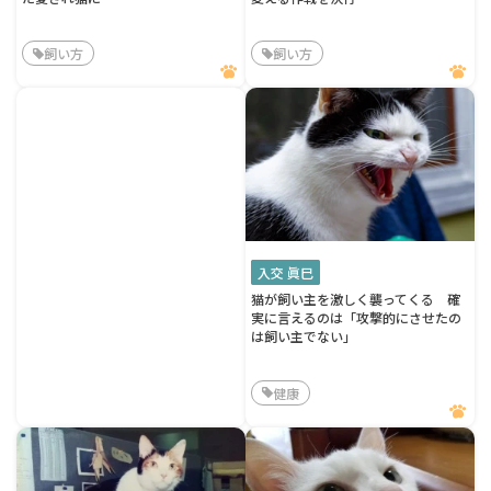
飼い方
飼い方
入交 眞巳
猫が飼い主を激しく襲ってくる 確
実に言えるのは「攻撃的にさせたの
は飼い主でない」
健康