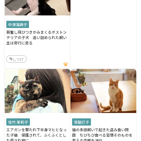
中津海麻子
興奮し飛びつきかみまくるボストン
テリアの子犬 追い詰められた飼い
主は奇行に走る
しつけ
佐竹 茉莉子
宮脇灯子
エアガンを撃たれ下半身マヒとなっ
猫の多頭飼いで起きた盗み食い問
た子猫 保護されて、ふくふくとし
題 ちびちび食べる習慣そのものを
た愛され猫に
変える作戦を決行