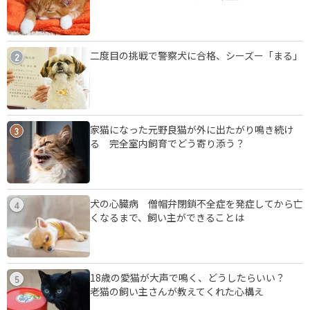
二度目の挑戦で警察犬に合格、シーズー「まる」
2
家猫になった元野良猫が外に出たがり鳴き続け
3
る 完全室内飼育でどう寄り添う？
犬の心臓病 僧帽弁閉鎖不全症を発症してから亡
4
くなるまで、飼い主ができることは
18歳の愛猫が大声で鳴く、どうしたらいい？
5
老猫の飼い主さんが教えてくれた心構え