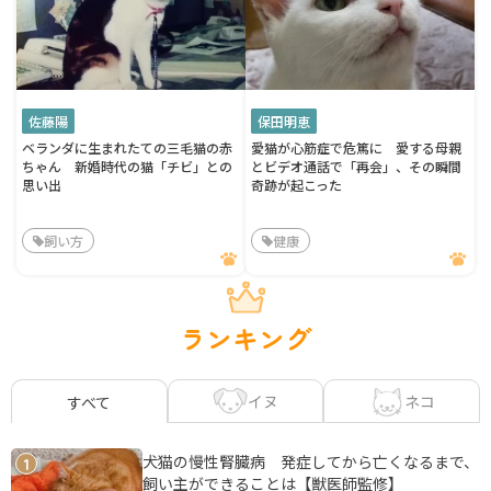
佐藤陽
保田明恵
ベランダに生まれたての三毛猫の赤
愛猫が心筋症で危篤に 愛する母親
ちゃん 新婚時代の猫「チビ」との
とビデオ通話で「再会」、その瞬間
思い出
奇跡が起こった
飼い方
健康
ランキング
イヌ
ネコ
すべて
犬猫の慢性腎臓病 発症してから亡くなるまで、
1
飼い主ができることは【獣医師監修】