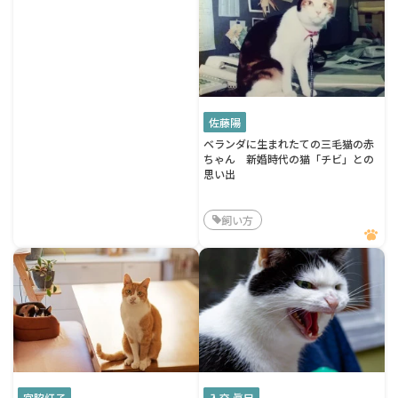
佐藤陽
ベランダに生まれたての三毛猫の赤
ちゃん 新婚時代の猫「チビ」との
思い出
飼い方
宮脇灯子
入交 眞巳