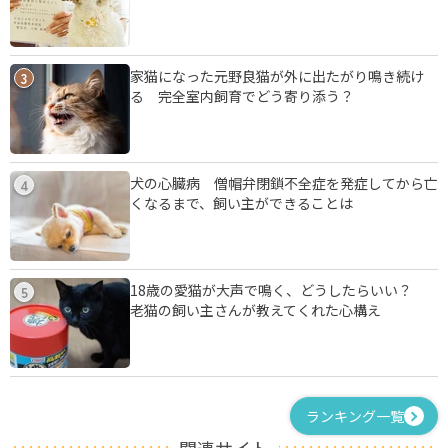
家猫になった元野良猫が外に出たがり鳴き続け
3
る 完全室内飼育でどう寄り添う？
犬の心臓病 僧帽弁閉鎖不全症を発症してから亡
4
くなるまで、飼い主ができることは
18歳の愛猫が大声で鳴く、どうしたらいい？
5
老猫の飼い主さんが教えてくれた心構え
ランキング一覧