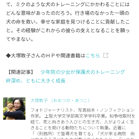
て、ミクのような犬のトレーニングにかかわることには
どんな意味があったのだろう。行き場のなかった一頭の
犬の命を救い、幸せな家庭を見つけることに貢献したこ
と。その経験がこれからの彼らの支えとなることを願っ
てやまない。
◆大塚敦子さんのＨＰや関連書籍は
こちら
【関連記事】
少年院の少女が保護犬のトレーニング
絆深め、ともに大きく成長
大塚敦子 （おおつか・あつこ）
フォトジャーナリスト、写真絵本・ノンフィクション
作家。 上智大学文学部英文学学科卒業。紛争地取材を
経て、死と向きあう人びとの生き方、人がよりよく生
きることを助ける動物たちについて執筆。近著に
「〈刑務所〉で盲導犬を育てる」「犬が来る病院 命