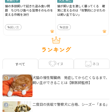
猫の多頭飼いで起きた盗み食い問
猫が飼い主を激しく襲ってくる 確
題 ちびちび食べる習慣そのものを
実に言えるのは「攻撃的にさせたの
変える作戦を決行
は飼い主でない」
飼い方
健康
ランキング
イヌ
ネコ
すべて
犬猫の慢性腎臓病 発症してから亡くなるまで、
1
飼い主ができることは【獣医師監修】
二度目の挑戦で警察犬に合格、シーズー「まる」
2