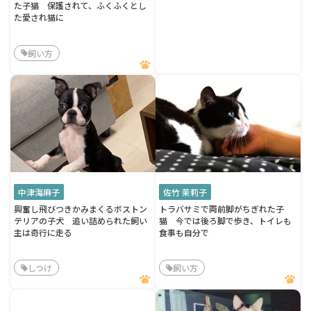
た子猫 保護されて、ふくふくとし
た愛され猫に
飼い方
中津海麻子
佐竹 茉莉子
興奮し飛びつきかみまくるボストン
トラバサミで両前脚がちぎれた子
テリアの子犬 追い詰められた飼い
猫 今では後ろ脚で歩き、トイレも
主は奇行に走る
食事も自分で
しつけ
飼い方