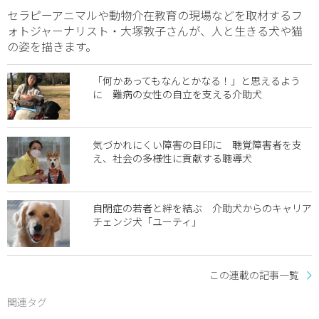
セラピーアニマルや動物介在教育の現場などを取材するフ
ォトジャーナリスト・大塚敦子さんが、人と生きる犬や猫
の姿を描きます。
「何かあってもなんとかなる！」と思えるよう
に 難病の女性の自立を支える介助犬
気づかれにくい障害の目印に 聴覚障害者を支
え、社会の多様性に貢献する聴導犬
自閉症の若者と絆を結ぶ 介助犬からのキャリア
チェンジ犬「ユーティ」
この連載の記事一覧
関連タグ