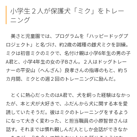
小学生２人が保護犬「ミク」をトレー
ニング
美さと児童園では、プログラムを「ハッピードッグプ
ロジェクト」と名づけ、約2歳の雑種の雌犬ミクを訓練。
ミクは初音ミクのミクで、名付け親は小学6年生の男の子
A君と、小学4年生の女の子Bさん。２人はドッグトレー
ナーの平安山（へんざん）良孝さんの指導のもと、約５
カ月間、ミクとの週２回のトレーニングに励んだ。
とくに熱心だったのはA君で、犬を飼った経験はなかっ
たが、本と犬が大好きで、ふだんから犬に関する本を愛
読していたそうだ。彼はミクのトレーニングをするよう
になって大きく変わった、と担当職員の小原智世さんは
話す。それまでは慣れ親しんだ人としか会話ができなか