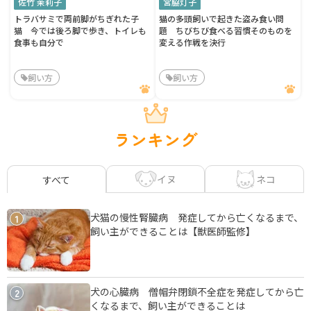
佐竹 茉莉子
宮脇灯子
トラバサミで両前脚がちぎれた子
猫の多頭飼いで起きた盗み食い問
猫 今では後ろ脚で歩き、トイレも
題 ちびちび食べる習慣そのものを
食事も自分で
変える作戦を決行
飼い方
飼い方
ランキング
イヌ
ネコ
すべて
犬猫の慢性腎臓病 発症してから亡くなるまで、
1
飼い主ができることは【獣医師監修】
犬の心臓病 僧帽弁閉鎖不全症を発症してから亡
2
くなるまで、飼い主ができることは