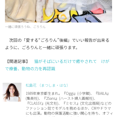
一緒に頑張ろうね、ごろりん
次回の「愛する“ごろりん”後編」でいい報告が出来る
ように、ごろりんと一緒に頑張ります。
【関連記事】
猫がそばにいるだけで癒やされて けが
で療養、動物の力を再認識
松島花 （まつしま・はな）
1989年東京都生まれ。『Oggi』(小学館)、『BAILA』
(集英社)、『25ans』(ハースト婦人画報社)、
『CLASSY』(光文社)、『ミセス』(文化出版局)などの
ファッション誌でモデルを務めるほか、CMやドラマ
にも出演。動物の保護活動に強い関心を持ち、オフィ