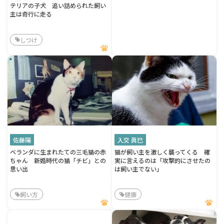
テリアの子犬 追い詰められた飼い
主は奇行に走る
しつけ
佐藤陽
入交 眞巳
ベランダに生まれたての三毛猫の赤
猫が飼い主を激しく襲ってくる 確
ちゃん 新婚時代の猫「チビ」との
実に言えるのは「攻撃的にさせたの
思い出
は飼い主でない」
飼い方
健康