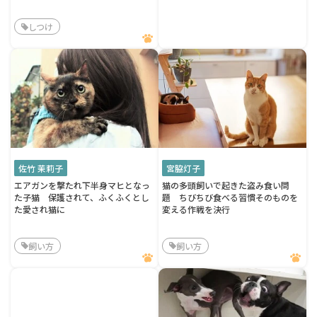
しつけ
佐竹 茉莉子
宮脇灯子
エアガンを撃たれ下半身マヒとなっ
猫の多頭飼いで起きた盗み食い問
た子猫 保護されて、ふくふくとし
題 ちびちび食べる習慣そのものを
た愛され猫に
変える作戦を決行
飼い方
飼い方