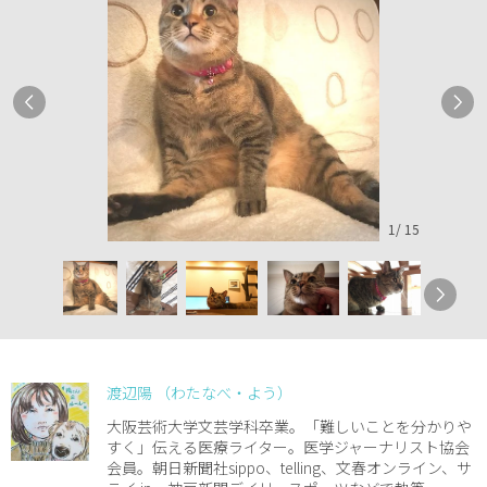
1
/
15
渡辺陽 （わたなべ・よう）
大阪芸術大学文芸学科卒業。「難しいことを分かりや
すく」伝える医療ライター。医学ジャーナリスト協会
会員。朝日新聞社sippo、telling、文春オンライン、サ