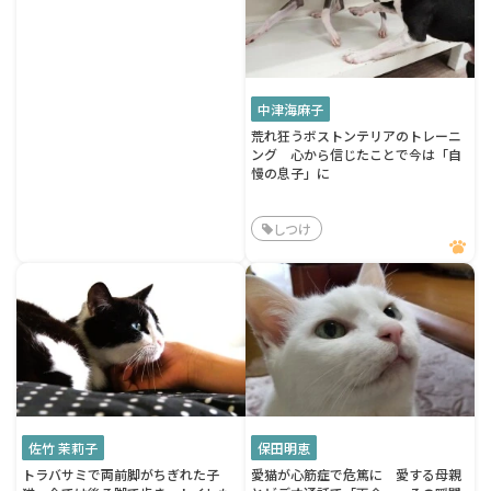
中津海麻子
荒れ狂うボストンテリアのトレーニ
ング 心から信じたことで今は「自
慢の息子」に
しつけ
佐竹 茉莉子
保田明恵
トラバサミで両前脚がちぎれた子
愛猫が心筋症で危篤に 愛する母親