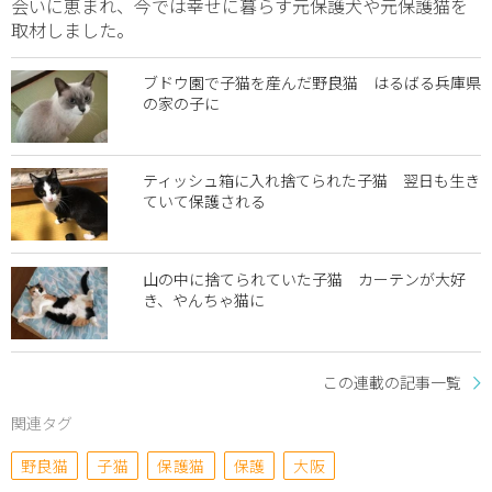
会いに恵まれ、今では幸せに暮らす元保護犬や元保護猫を
取材しました。
ブドウ園で子猫を産んだ野良猫 はるばる兵庫県
の家の子に
ティッシュ箱に入れ捨てられた子猫 翌日も生き
ていて保護される
山の中に捨てられていた子猫 カーテンが大好
き、やんちゃ猫に
この連載の記事一覧
関連タグ
野良猫
子猫
保護猫
保護
大阪