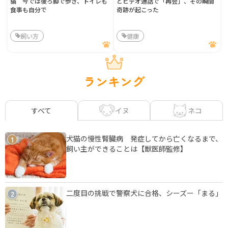
猫 今では後ろ脚で歩き、トイレも
とビデオ通話で「再会」、その瞬間
食事も自分で
奇跡が起こった
飼い方
健康
ランキング
イヌ
ネコ
すべて
犬猫の慢性腎臓病 発症してから亡くなるまで、
1
飼い主ができることは【獣医師監修】
二度目の挑戦で警察犬に合格、シーズー「まる」
2