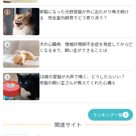
家猫になった元野良猫が外に出たがり鳴き続け
3
る 完全室内飼育でどう寄り添う？
犬の心臓病 僧帽弁閉鎖不全症を発症してから亡
4
くなるまで、飼い主ができることは
18歳の愛猫が大声で鳴く、どうしたらいい？
5
老猫の飼い主さんが教えてくれた心構え
ランキング一覧
関連サイト