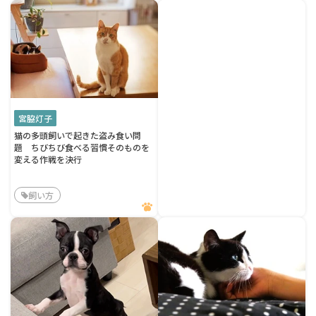
宮脇灯子
猫の多頭飼いで起きた盗み食い問
題 ちびちび食べる習慣そのものを
変える作戦を決行
飼い方