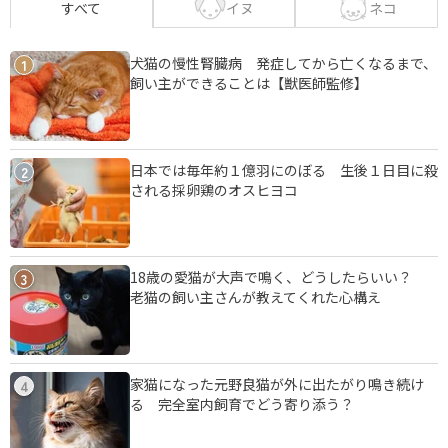
イヌ
ネコ
すべて
犬猫の慢性腎臓病 発症してから亡くなるまで、
1
飼い主ができることは【獣医師監修】
日本では毎年約１億羽にのぼる 生後１日目に殺
2
される採卵鶏のオスヒヨコ
18歳の愛猫が大声で鳴く、どうしたらいい？
3
老猫の飼い主さんが教えてくれた心構え
家猫になった元野良猫が外に出たがり鳴き続け
4
る 完全室内飼育でどう寄り添う？