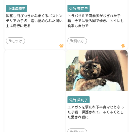
中津海麻子
佐竹 茉莉子
興奮し飛びつきかみまくるボストン
トラバサミで両前脚がちぎれた子
テリアの子犬 追い詰められた飼い
猫 今では後ろ脚で歩き、トイレも
主は奇行に走る
食事も自分で
しつけ
飼い方
佐竹 茉莉子
エアガンを撃たれ下半身マヒとなっ
た子猫 保護されて、ふくふくとし
た愛され猫に
飼い方