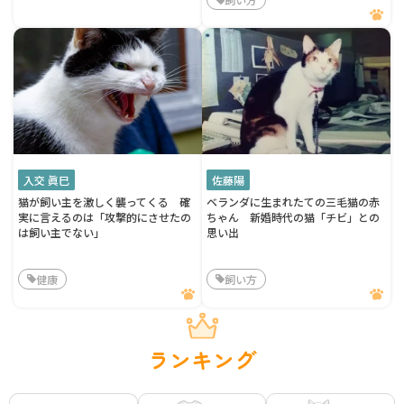
入交 眞巳
佐藤陽
猫が飼い主を激しく襲ってくる 確
ベランダに生まれたての三毛猫の赤
実に言えるのは「攻撃的にさせたの
ちゃん 新婚時代の猫「チビ」との
は飼い主でない」
思い出
健康
飼い方
ランキング