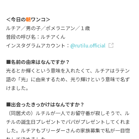
＜今日の
朝
ワンコ＞
ルチア／男の子／ポメラニアン／１歳
普段の呼び名：ルチアくん
インスタグラムアカウント：
@rutilu.official
■名前の由来はなんですか？
光るとか輝くという意味を入れたくて、ルチアはラテン
語の「光」に由来するため、光り輝けという意味で名ず
けました。
■出会ったきっかけはなんですか？
（同居犬の）ルチルが一人でお留守番が寂しそうで、ル
チルの誕生日プレゼントでパパがプレゼントしてくれま
した。ルチアもブリーダーさんの家族募集で私が一目惚