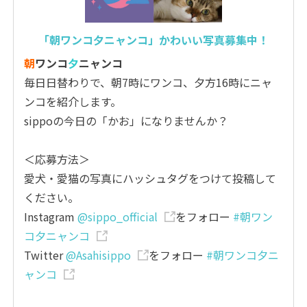
「朝ワンコ夕ニャンコ」かわいい写真募集中！
朝
ワンコ
夕
ニャンコ
毎日日替わりで、朝7時にワンコ、夕方16時にニャ
ンコを紹介します。
sippoの今日の「かお」になりませんか？
＜応募方法＞
愛犬・愛猫の写真にハッシュタグをつけて投稿して
ください。
Instagram
@sippo_official
をフォロー
#朝ワン
コ夕ニャンコ
Twitter
@Asahisippo
をフォロー
#朝ワンコ夕ニ
ャンコ