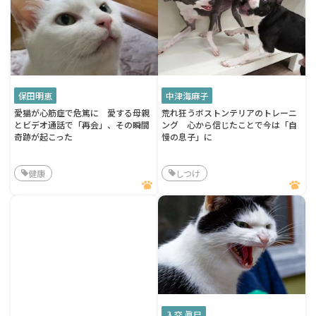
保田明恵
中津海麻子
愛猫が心筋症で危篤に 愛する母親
荒れ狂うボストンテリアのトレーニ
とビデオ通話で「再会」、その瞬間
ング 心から信じたことで今は「自
奇跡が起こった
慢の息子」に
健康
しつけ
入交 眞巳