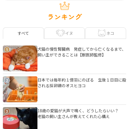
ランキング
イヌ
ネコ
すべて
犬猫の慢性腎臓病 発症してから亡くなるまで、
1
飼い主ができることは【獣医師監修】
日本では毎年約１億羽にのぼる 生後１日目に殺
2
される採卵鶏のオスヒヨコ
18歳の愛猫が大声で鳴く、どうしたらいい？
3
老猫の飼い主さんが教えてくれた心構え