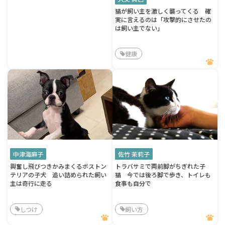
猫が飼い主を激しく襲ってくる 確
実に言えるのは「攻撃的にさせたの
は飼い主でない」
健康
中津海麻子
佐竹 茉莉子
興奮し飛びつきかみまくるボストン
トラバサミで両前脚がちぎれた子
テリアの子犬 追い詰められた飼い
猫 今では後ろ脚で歩き、トイレも
主は奇行に走る
食事も自分で
しつけ
飼い方