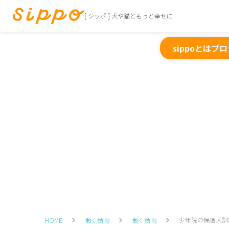
[ シッポ ] 犬や猫ともっと幸せに
sippoとは
プロ
少年院の保護犬訓
HOME
働く動物
働く動物