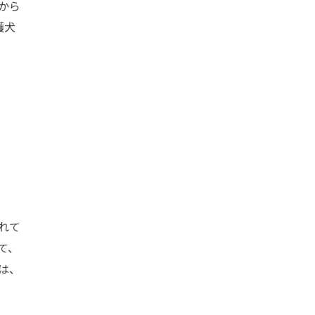
から
護犬
れて
て、
は、