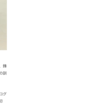
、鋒
の訓
ログ
初