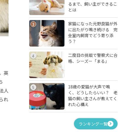
るまで、飼い主ができるこ
とは
家猫になった元野良猫が外
3
に出たがり鳴き続ける 完
全室内飼育でどう寄り添
う？
二度目の挑戦で警察犬に合
4
格、シーズー「まる」
。英
ち
18歳の愛猫が大声で鳴
5
法人
く、どうしたらいい？ 老
猫の飼い主さんが教えてく
られ
れた心構え
ランキング一覧