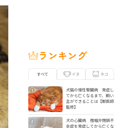
ランキング
イヌ
ネコ
すべて
犬猫の慢性腎臓病 発症し
1
てから亡くなるまで、飼い
主ができることは【獣医師
監修】
犬の心臓病 僧帽弁閉鎖不
2
全症を発症してから亡くな