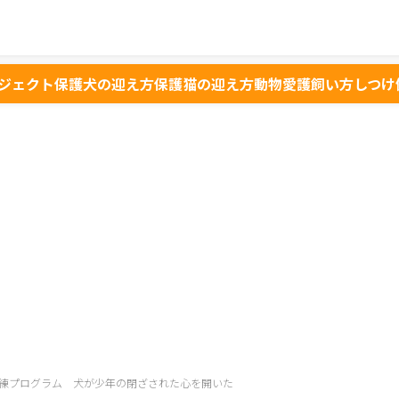
ジェクト
保護犬の迎え方
保護猫の迎え方
動物愛護
飼い方
しつけ
練プログラム 犬が少年の閉ざされた心を開いた