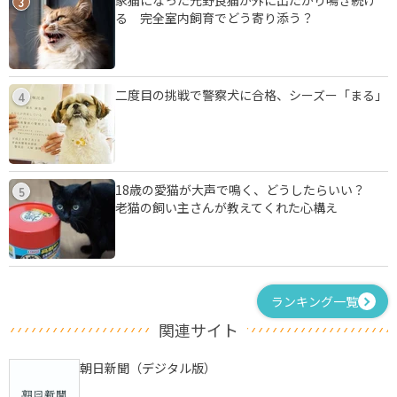
家猫になった元野良猫が外に出たがり鳴き続け
3
る 完全室内飼育でどう寄り添う？
二度目の挑戦で警察犬に合格、シーズー「まる」
4
18歳の愛猫が大声で鳴く、どうしたらいい？
5
老猫の飼い主さんが教えてくれた心構え
ランキング一覧
関連サイト
朝日新聞（デジタル版）