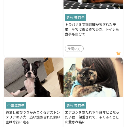
佐竹 茉莉子
トラバサミで両前脚がちぎれた子
猫 今では後ろ脚で歩き、トイレも
食事も自分で
飼い方
中津海麻子
佐竹 茉莉子
興奮し飛びつきかみまくるボストン
エアガンを撃たれ下半身マヒとなっ
テリアの子犬 追い詰められた飼い
た子猫 保護されて、ふくふくとし
主は奇行に走る
た愛され猫に