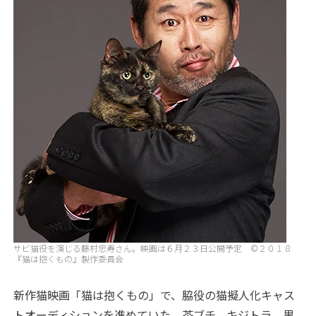
サビ猫役を演じる藤村忠寿さん。映画は６月２３日公開予定 ©２０１８
『猫は抱くもの』製作委員会
新作猫映画「猫は抱くもの」で、脇役の猫擬人化キャス
トオーディションを進めていた。茶ブチ、キジトラ、黒