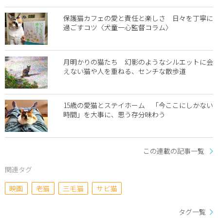
保護猫カフェの愛と責任と楽しさ 日々を丁寧に
過ごすコツ〈犬童一心監督コラム〉
月明かりの猫たち 幻影のようなシルエットに会
えない猫や人を重ねる、センチな散歩道
15歳の愛猫とステイホーム 「今ここにしかない
時間」を大事に、思う存分味わう
この連載の記事一覧
関連タグ
映画
老猫
三毛猫
サビ猫
タグ一覧