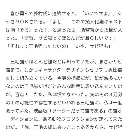
喜び勇んで藤村氏に連絡すると、「いいですよ」。あ
っさりＯＫされる。「よし！ これで擬人化猫キャスト
は揃（そろ）った！」と思ったら、助監督から指摘が入
った。「監督、サビ猫ってほとんどが雌らしいです」
「それって三毛猫じゃないの」「いや、サビ猫も」
三毛猫がほとんど雌だとは知っていたが、まさかサビ
猫まで。しかもキャラクターデザインもセリフも男性猫
として組み立てている。今更の指摘だが、雄が滅多にい
ないのは三毛猫だけだとみんな勝手に思い込んでいたの
だ。盲点！ ただ、私は慌てなかった。実はその３万分
の１の可能性で存在するといわれる三毛猫に、私は一度
会っていた。映画版「グーグーだって猫である」の猫オ
ーディションに、ある動物プロダクションが連れて来た
のだ。「俺、三毛の雄に会ったことあるからさ、サビ猫