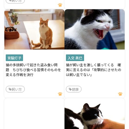
飼い方
宮脇灯子
入交 眞巳
猫の多頭飼いで起きた盗み食い問
猫が飼い主を激しく襲ってくる 確
題 ちびちび食べる習慣そのものを
実に言えるのは「攻撃的にさせたの
変える作戦を決行
は飼い主でない」
飼い方
健康