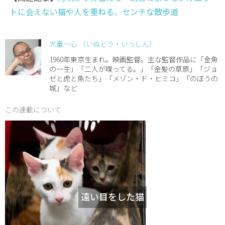
トに会えない猫や人を重ねる、センチな散歩道
犬童一心 （いぬどう・いっしん）
1960年東京生まれ。映画監督。主な監督作品に「金魚
の一生」「二人が喋ってる。」「金髪の草原」「ジョ
ゼと虎と魚たち」「メゾン・ド・ヒミコ」「のぼうの
城」など
この連載について
遠い目をした猫