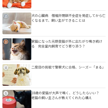
犬の心臓病 僧帽弁閉鎖不全症を発症してから亡
2
くなるまで、飼い主ができることは
家猫になった元野良猫が外に出たがり鳴き続け
3
る 完全室内飼育でどう寄り添う？
二度目の挑戦で警察犬に合格、シーズー「まる」
4
18歳の愛猫が大声で鳴く、どうしたらいい？
5
老猫の飼い主さんが教えてくれた心構え