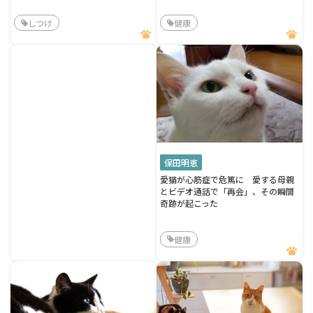
しつけ
健康
保田明恵
愛猫が心筋症で危篤に 愛する母親
とビデオ通話で「再会」、その瞬間
奇跡が起こった
健康