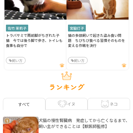
佐竹 茉莉子
宮脇灯子
トラバサミで両前脚がちぎれた子
猫の多頭飼いで起きた盗み食い問
猫 今では後ろ脚で歩き、トイレも
題 ちびちび食べる習慣そのものを
食事も自分で
変える作戦を決行
飼い方
飼い方
ランキング
イヌ
ネコ
すべて
犬猫の慢性腎臓病 発症してから亡くなるまで、
1
飼い主ができることは【獣医師監修】