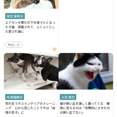
佐竹 茉莉子
エアガンを撃たれ下半身マヒとなっ
た子猫 保護されて、ふくふくとし
た愛され猫に
飼い方
中津海麻子
入交 眞巳
荒れ狂うボストンテリアのトレーニ
猫が飼い主を激しく襲ってくる 確
ング 心から信じたことで今は「自
実に言えるのは「攻撃的にさせたの
慢の息子」に
は飼い主でない」