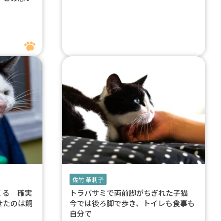
佐竹 茉莉子
くる 確実
トラバサミで両前脚がちぎれた子猫
せたのは飼
今では後ろ脚で歩き、トイレも食事も
自分で