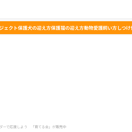
ジェクト
保護犬の迎え方
保護猫の迎え方
動物愛護
飼い方
しつけ
ダーで応援しよう 「育てる会」が販売中