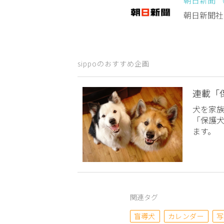
朝日新聞社
sippoのおすすめ企画
連載「
犬を家
「保護
ます。
関連タグ
盲導犬
カレンダー
写