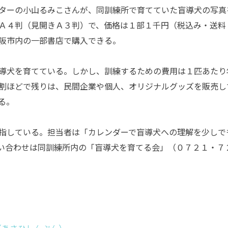
ターの小山るみこさんが、同訓練所で育てていた盲導犬の写真
Ａ４判（見開きＡ３判）で、価格は１部１千円（税込み・送料
阪市内の一部書店で購入できる。
導犬を育てている。しかし、訓練するための費用は１匹あたり
割ほどで残りは、民間企業や個人、オリジナルグッズを販売し
る。
指している。担当者は「カレンダーで盲導犬への理解を少しで
い合わせは同訓練所内の「盲導犬を育てる会」（０７２１・７
（あさひしんぶん）