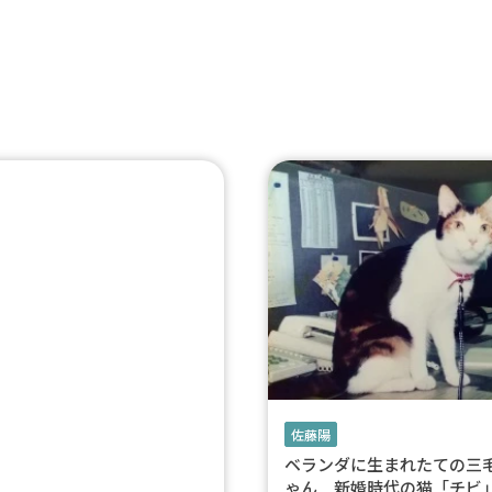
佐藤陽
ベランダに生まれたての三
ゃん 新婚時代の猫「チビ