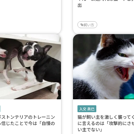
出
飼い方
入交 眞巳
ボストンテリアのトレーニン
猫が飼い主を激しく襲って
ら信じたことで今は「自慢の
に言えるのは「攻撃的にさ
い主でない」