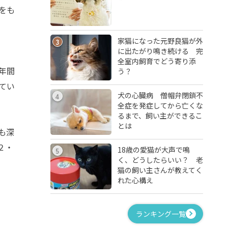
をも
家猫になった元野良猫が外
3
に出たがり鳴き続ける 完
全室内飼育でどう寄り添
年間
う？
てい
犬の心臓病 僧帽弁閉鎖不
4
全症を発症してから亡くな
るまで、飼い主ができるこ
とは
も深
２・
18歳の愛猫が大声で鳴
5
く、どうしたらいい？ 老
猫の飼い主さんが教えてく
れた心構え
ランキング一覧