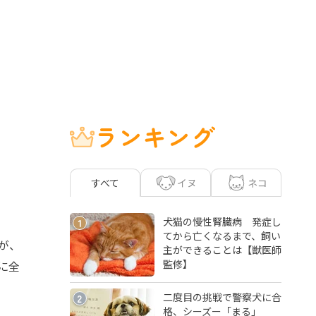
ランキング
イヌ
ネコ
すべて
犬猫の慢性腎臓病 発症し
1
てから亡くなるまで、飼い
が、
主ができることは【獣医師
監修】
に全
二度目の挑戦で警察犬に合
2
格、シーズー「まる」