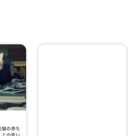
毛猫の赤ち
」との思い