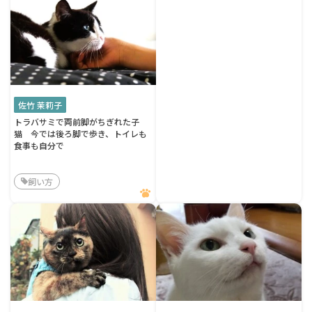
佐竹 茉莉子
トラバサミで両前脚がちぎれた子
猫 今では後ろ脚で歩き、トイレも
食事も自分で
飼い方