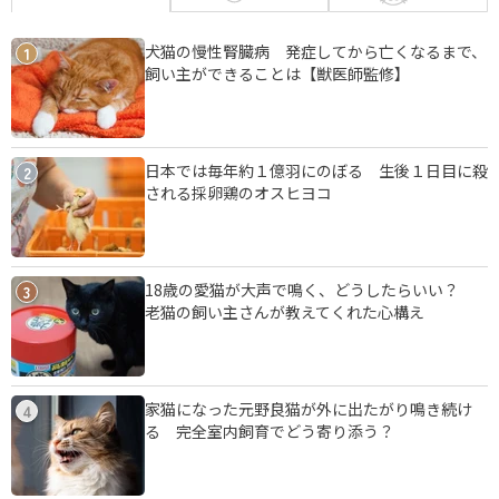
犬猫の慢性腎臓病 発症してから亡くなるまで、
1
飼い主ができることは【獣医師監修】
日本では毎年約１億羽にのぼる 生後１日目に殺
2
される採卵鶏のオスヒヨコ
18歳の愛猫が大声で鳴く、どうしたらいい？
3
老猫の飼い主さんが教えてくれた心構え
家猫になった元野良猫が外に出たがり鳴き続け
4
る 完全室内飼育でどう寄り添う？