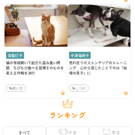
宮脇灯子
中津海麻子
猫の多頭飼いで起きた盗み食い問
荒れ狂うボストンテリアのトレーニ
題 ちびちび食べる習慣そのものを
ング 心から信じたことで今は「自
変える作戦を決行
慢の息子」に
飼い方
しつけ
ランキング
イヌ
ネコ
すべて