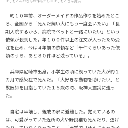
はしもとみおさんの作品たち＝はしもとさん提供
約１０年前、オーダーメイドの作品作りを始めたとこ
ろ、全国から「死んだ飼い犬にもう一度会いたい」「長
期入院するから、病院でペットと一緒にいたい」という
依頼が殺到した。年１００件以上の注文が入ったため受
注を止め、今は４年前の依頼など「千件くらいあった依
頼のうち、あと８０件ほど残っている」。
兵庫県尼崎市出身。小学生の頃に飼っていた犬が約１
カ月で感染症で死んだ。「大好きな動物を助けたい」と
獣医師を目指していた１５歳の時、阪神大震災に遭っ
た。
自宅は半壊し、親戚の家に避難した。覚えているの
は、可愛がっていた近所の犬や野良猫も死んだり、逃げ
たりしていなくなったこと。「医学では死んじゃった子