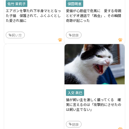
佐竹 茉莉子
保田明恵
エアガンを撃たれ下半身マヒとなっ
愛猫が心筋症で危篤に 愛する母親
た子猫 保護されて、ふくふくとし
とビデオ通話で「再会」、その瞬間
た愛され猫に
奇跡が起こった
飼い方
健康
入交 眞巳
猫が飼い主を激しく襲ってくる 確
実に言えるのは「攻撃的にさせたの
は飼い主でない」
健康