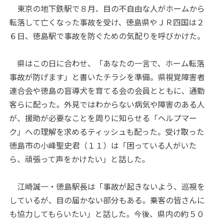
東京の地下鉄駅で８月、目の不自由な人がホームから
転落して亡くなった事故を受け、徳島県やＪＲ四国は２
６日、徳島駅で事故を防ぐための気配りを呼びかけた。
県はこの日に合わせ、「あなたの一言で、ホーム転落
事故が防げます」と書いたチラシを準備。県視覚障害者
連合会や徳島の盲導犬を育てる会の会員とともに、通勤
客らに配った。外見ではわからない病気や障害のある人
が、援助が必要なことを周りに知らせる「ヘルプマー
ク」への理解を求めるティッシュも配った。受け取った
徳島市の小峰聖史君（１１）は「困っている人がいた
ら、頑張って声をかけたい」と話した。
江崎誠一・徳島駅長は「事故が起きないよう、巡視を
しているが、目の届かない部分もある。乗客の皆さんに
も協力してもらいたい」と話した。今後、県内の約５０