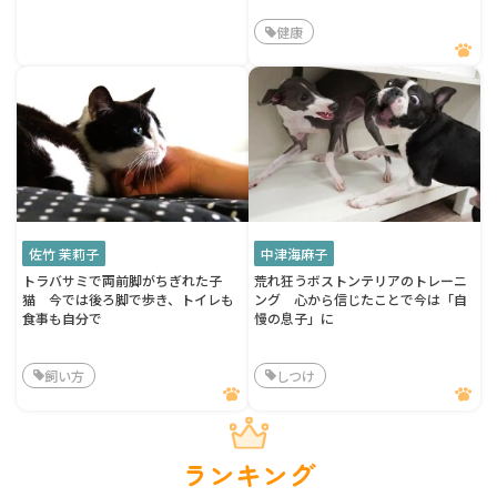
健康
佐竹 茉莉子
中津海麻子
トラバサミで両前脚がちぎれた子
荒れ狂うボストンテリアのトレーニ
猫 今では後ろ脚で歩き、トイレも
ング 心から信じたことで今は「自
食事も自分で
慢の息子」に
飼い方
しつけ
ランキング