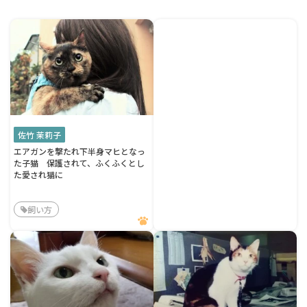
佐竹 茉莉子
エアガンを撃たれ下半身マヒとなっ
た子猫 保護されて、ふくふくとし
た愛され猫に
飼い方