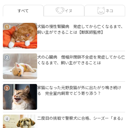
イヌ
ネコ
すべて
犬猫の慢性腎臓病 発症してから亡くなるまで、
1
飼い主ができることは【獣医師監修】
犬の心臓病 僧帽弁閉鎖不全症を発症してから亡
2
くなるまで、飼い主ができることは
家猫になった元野良猫が外に出たがり鳴き続け
3
る 完全室内飼育でどう寄り添う？
二度目の挑戦で警察犬に合格、シーズー「まる」
4