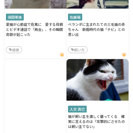
保田明恵
佐藤陽
愛猫が心筋症で危篤に 愛する母親
ベランダに生まれたての三毛猫の赤
とビデオ通話で「再会」、その瞬間
ちゃん 新婚時代の猫「チビ」との
奇跡が起こった
思い出
健康
飼い方
入交 眞巳
猫が飼い主を激しく襲ってくる 確
実に言えるのは「攻撃的にさせたの
は飼い主でない」