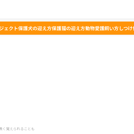
ジェクト
保護犬の迎え方
保護猫の迎え方
動物愛護
飼い方
しつけ
長く覚えられることも