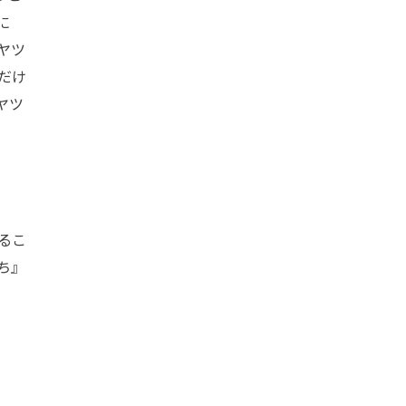
に
ヤツ
だけ
ヤツ
るこ
ち』