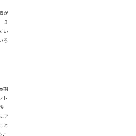
情が
、３
てい
いろ
長期
ント
後
にア
こと
うこ