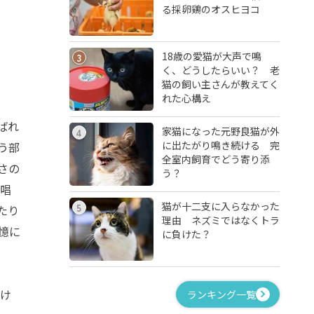
る採卵鶏のオスヒヨコ
18歳の愛猫が大声で鳴
3
く、どうしたらいい？ 老
猫の飼い主さんが教えてく
れた心構え
ばれ
家猫になった元野良猫が外
4
に出たがり鳴き続ける 完
う部
全室内飼育でどう寄り添
さの
う？
を唱
猫が十二支に入らなかった
5
たり
理由 ネズミではなくトラ
憶に
に負けた？
け
ランキング一覧