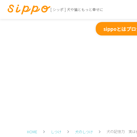
[ シッポ ] 犬や猫ともっと幸せに
sippoとは
プロ
犬の記憶力 実は
HOME
しつけ
犬のしつけ