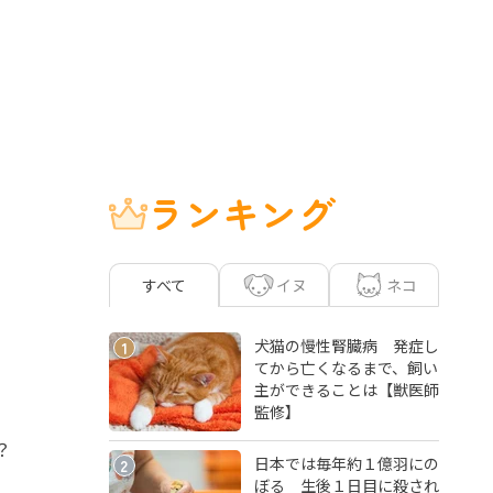
ランキング
イヌ
ネコ
すべて
犬猫の慢性腎臓病 発症し
1
てから亡くなるまで、飼い
主ができることは【獣医師
監修】
？
日本では毎年約１億羽にの
2
ぼる 生後１日目に殺され