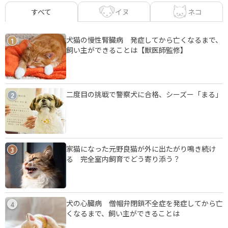
イヌ
ネコ
すべて
犬猫の慢性腎臓病 発症してから亡くなるまで、
1
飼い主ができることは【獣医師監修】
二度目の挑戦で警察犬に合格、シーズー「まる」
2
家猫になった元野良猫が外に出たがり鳴き続け
3
る 完全室内飼育でどう寄り添う？
犬の心臓病 僧帽弁閉鎖不全症を発症してから亡
4
くなるまで、飼い主ができることは