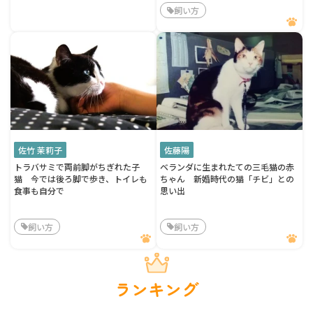
飼い方
佐竹 茉莉子
佐藤陽
トラバサミで両前脚がちぎれた子
ベランダに生まれたての三毛猫の赤
猫 今では後ろ脚で歩き、トイレも
ちゃん 新婚時代の猫「チビ」との
食事も自分で
思い出
飼い方
飼い方
ランキング