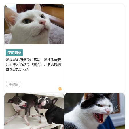
保田明恵
愛猫が心筋症で危篤に 愛する母親
とビデオ通話で「再会」、その瞬間
奇跡が起こった
健康