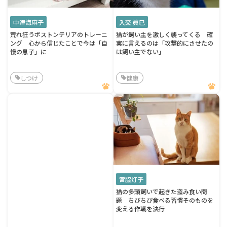
中津海麻子
入交 眞巳
荒れ狂うボストンテリアのトレーニ
猫が飼い主を激しく襲ってくる 確
ング 心から信じたことで今は「自
実に言えるのは「攻撃的にさせたの
慢の息子」に
は飼い主でない」
しつけ
健康
宮脇灯子
猫の多頭飼いで起きた盗み食い問
題 ちびちび食べる習慣そのものを
変える作戦を決行