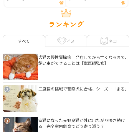
ランキング
イヌ
ネコ
すべて
犬猫の慢性腎臓病 発症してから亡くなるまで、
1
飼い主ができることは【獣医師監修】
二度目の挑戦で警察犬に合格、シーズー「まる」
2
家猫になった元野良猫が外に出たがり鳴き続け
3
る 完全室内飼育でどう寄り添う？