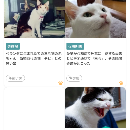
佐藤陽
保田明恵
ベランダに生まれたての三毛猫の赤
愛猫が心筋症で危篤に 愛する母親
ちゃん 新婚時代の猫「チビ」との
とビデオ通話で「再会」、その瞬間
思い出
奇跡が起こった
飼い方
健康