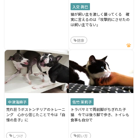
入交 眞巳
猫が飼い主を激しく襲ってくる 確
実に言えるのは「攻撃的にさせたの
は飼い主でない」
健康
中津海麻子
佐竹 茉莉子
荒れ狂うボストンテリアのトレーニ
トラバサミで両前脚がちぎれた子
ング 心から信じたことで今は「自
猫 今では後ろ脚で歩き、トイレも
慢の息子」に
食事も自分で
しつけ
飼い方