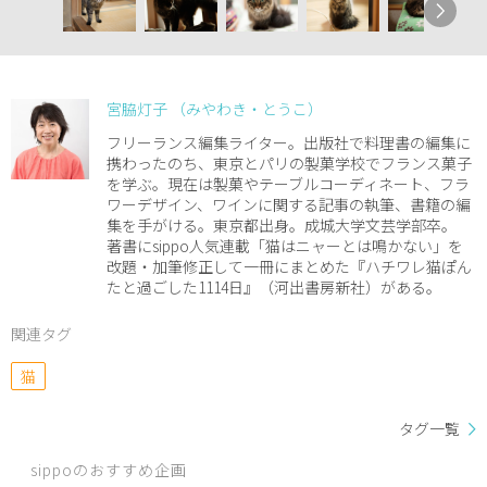
宮脇灯子 （みやわき・とうこ）
フリーランス編集ライター。出版社で料理書の編集に
携わったのち、東京とパリの製菓学校でフランス菓子
を学ぶ。現在は製菓やテーブルコーディネート、フラ
ワーデザイン、ワインに関する記事の執筆、書籍の編
集を手がける。東京都出身。成城大学文芸学部卒。
著書にsippo人気連載「猫はニャーとは鳴かない」を
改題・加筆修正して一冊にまとめた『ハチワレ猫ぽん
たと過ごした1114日』（河出書房新社）がある。
関連タグ
猫
タグ一覧
sippoのおすすめ企画