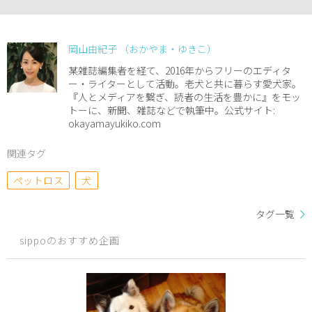
岡山由紀子 （おかやま・ゆきこ）
某雑誌編集者を経て、2016年からフリーのエディタ
ー・ライターとして活動。老犬と共に暮らす愛犬家。
『人とメディアを繋ぎ、読者の生活を豊かに』をモッ
トーに、新聞、雑誌などで執筆中。公式サイト:
okayamayukiko.com
関連タグ
ペットロス
犬
タグ一覧
sippoのおすすめ企画