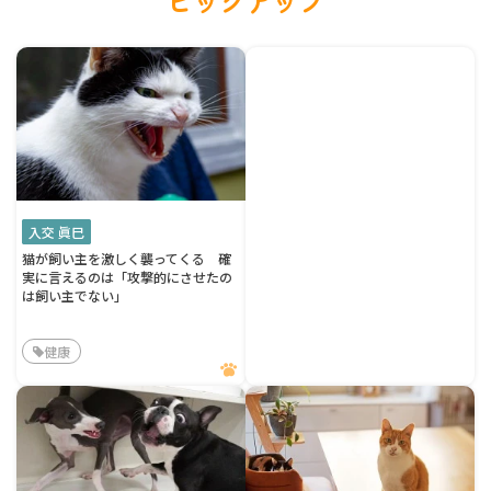
ピックアップ
入交 眞巳
猫が飼い主を激しく襲ってくる 確
実に言えるのは「攻撃的にさせたの
は飼い主でない」
健康