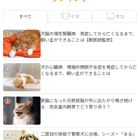
イヌ
ネコ
すべて
犬猫の慢性腎臓病 発症してから亡くなるまで、
1
飼い主ができることは【獣医師監修】
犬の心臓病 僧帽弁閉鎖不全症を発症してから亡
2
くなるまで、飼い主ができることは
家猫になった元野良猫が外に出たがり鳴き続け
3
る 完全室内飼育でどう寄り添う？
二度目の挑戦で警察犬に合格、シーズー「まる」
4