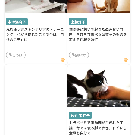
中津海麻子
宮脇灯子
荒れ狂うボストンテリアのトレーニ
猫の多頭飼いで起きた盗み食い問
ング 心から信じたことで今は「自
題 ちびちび食べる習慣そのものを
慢の息子」に
変える作戦を決行
しつけ
飼い方
佐竹 茉莉子
トラバサミで両前脚がちぎれた子
猫 今では後ろ脚で歩き、トイレも
食事も自分で