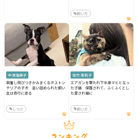
飼い方
中津海麻子
佐竹 茉莉子
興奮し飛びつきかみまくるボストン
エアガンを撃たれ下半身マヒとなっ
テリアの子犬 追い詰められた飼い
た子猫 保護されて、ふくふくとし
主は奇行に走る
た愛され猫に
しつけ
飼い方
ランキング