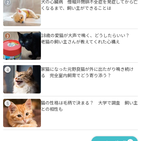
犬の心臓病 僧帽弁閉鎖不全症を発症してから亡
2
くなるまで、飼い主ができることは
18歳の愛猫が大声で鳴く、どうしたらいい？
3
老猫の飼い主さんが教えてくれた心構え
家猫になった元野良猫が外に出たがり鳴き続け
4
る 完全室内飼育でどう寄り添う？
猫の性格は毛柄で決まる？ 大学で調査 飼い主
5
との相性も