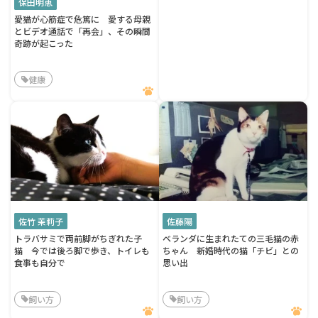
保田明恵
愛猫が心筋症で危篤に 愛する母親
とビデオ通話で「再会」、その瞬間
奇跡が起こった
健康
佐竹 茉莉子
佐藤陽
トラバサミで両前脚がちぎれた子
ベランダに生まれたての三毛猫の赤
猫 今では後ろ脚で歩き、トイレも
ちゃん 新婚時代の猫「チビ」との
食事も自分で
思い出
飼い方
飼い方