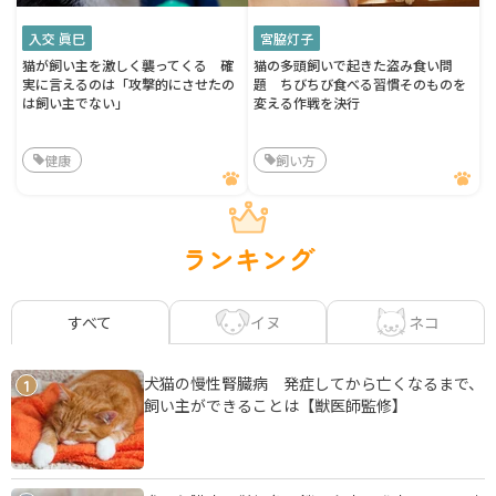
入交 眞巳
宮脇灯子
猫が飼い主を激しく襲ってくる 確
猫の多頭飼いで起きた盗み食い問
実に言えるのは「攻撃的にさせたの
題 ちびちび食べる習慣そのものを
は飼い主でない」
変える作戦を決行
健康
飼い方
ランキング
イヌ
ネコ
すべて
犬猫の慢性腎臓病 発症してから亡くなるまで、
1
飼い主ができることは【獣医師監修】