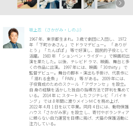
坂上忍 （さかがみ・しのぶ）
1967 年、東京都生まれ。 3 歳で劇団に入団し、 1972
年 「 下町かあさん 」 で ドラマデビュー。 「 ありが
とう 」「 たんぽぽ 」 等で好演し、国民的子役として
活躍。 1983 年 「 ションベン・ライダー 」 で映画初出
演を果たした。以後、テレビド ラマ、映画、舞台と多
くの作品に出演。 1997 年には、映画 「 30 thirty 」 で
監督デビュー。舞台の脚本・演出も手掛け、代表作に
「 溺れる金魚 」「 PAIN 」 等 がある。 2009 年には、
子役育成のためのスクール 「 アヴァンセ 」 を設立。
自 身の経験を活かした独自の指導方法で評判を集めて
いる。 2014 年 に スタート したフジテレビ 「 バイキ
ング 」 では 8 年間に渡りメインＭＣを務め上げ、
2022 年 4 月 1 日を以て卒業。同月 4 日には、動物保護
ハウス「さかがみ家」を設立 し、寄付やボランティア
に頼らない自力運営を目標に掲げ、犬猫の保護活動に
注力している。