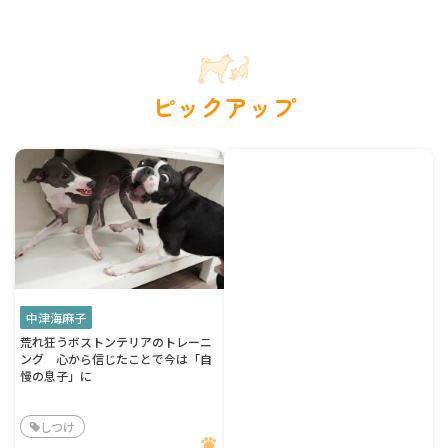
ピックアップ
中津海麻子
荒れ狂うボストンテリアのトレーニ
ング 心から信じたことで今は「自
慢の息子」に
しつけ