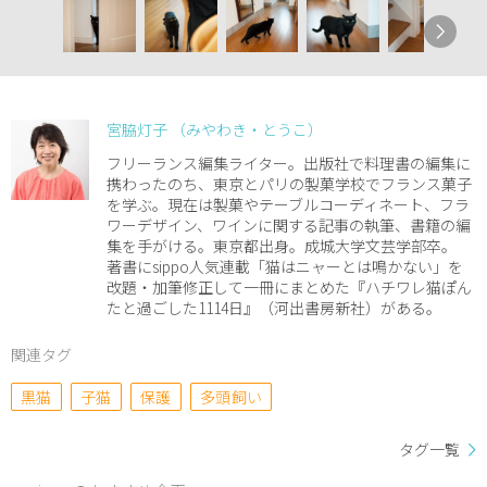
宮脇灯子 （みやわき・とうこ）
フリーランス編集ライター。出版社で料理書の編集に
携わったのち、東京とパリの製菓学校でフランス菓子
を学ぶ。現在は製菓やテーブルコーディネート、フラ
ワーデザイン、ワインに関する記事の執筆、書籍の編
集を手がける。東京都出身。成城大学文芸学部卒。
著書にsippo人気連載「猫はニャーとは鳴かない」を
改題・加筆修正して一冊にまとめた『ハチワレ猫ぽん
たと過ごした1114日』（河出書房新社）がある。
関連タグ
黒猫
子猫
保護
多頭飼い
タグ一覧