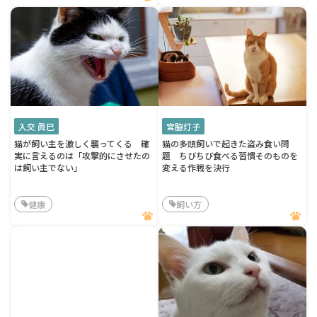
入交 眞巳
宮脇灯子
猫が飼い主を激しく襲ってくる 確
猫の多頭飼いで起きた盗み食い問
実に言えるのは「攻撃的にさせたの
題 ちびちび食べる習慣そのものを
は飼い主でない」
変える作戦を決行
健康
飼い方