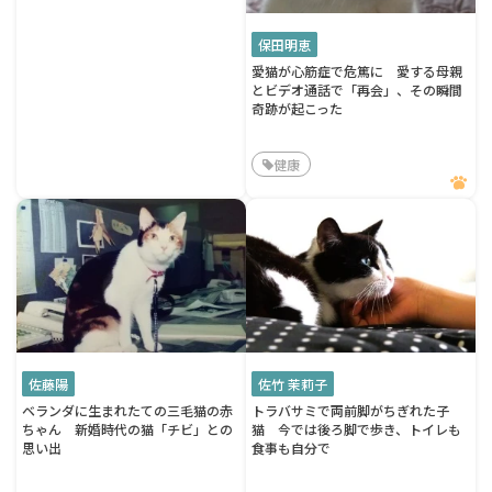
保田明恵
愛猫が心筋症で危篤に 愛する母親
とビデオ通話で「再会」、その瞬間
奇跡が起こった
健康
佐藤陽
佐竹 茉莉子
ベランダに生まれたての三毛猫の赤
トラバサミで両前脚がちぎれた子
ちゃん 新婚時代の猫「チビ」との
猫 今では後ろ脚で歩き、トイレも
思い出
食事も自分で