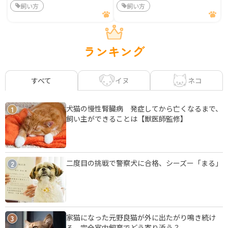
飼い方
飼い方
ランキング
イヌ
ネコ
すべて
犬猫の慢性腎臓病 発症してから亡くなるまで、
1
飼い主ができることは【獣医師監修】
二度目の挑戦で警察犬に合格、シーズー「まる」
2
家猫になった元野良猫が外に出たがり鳴き続け
3
る 完全室内飼育でどう寄り添う？