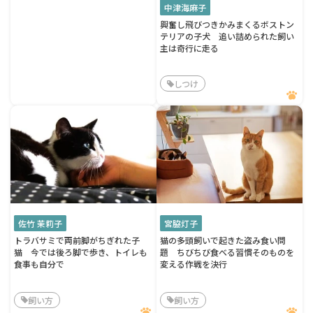
中津海麻子
興奮し飛びつきかみまくるボストン
テリアの子犬 追い詰められた飼い
主は奇行に走る
しつけ
佐竹 茉莉子
宮脇灯子
トラバサミで両前脚がちぎれた子
猫の多頭飼いで起きた盗み食い問
猫 今では後ろ脚で歩き、トイレも
題 ちびちび食べる習慣そのものを
食事も自分で
変える作戦を決行
飼い方
飼い方