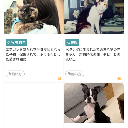
佐竹 茉莉子
佐藤陽
エアガンを撃たれ下半身マヒとなっ
ベランダに生まれたての三毛猫の赤
た子猫 保護されて、ふくふくとし
ちゃん 新婚時代の猫「チビ」との
た愛され猫に
思い出
飼い方
飼い方