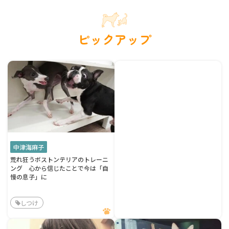
ピックアップ
中津海麻子
荒れ狂うボストンテリアのトレーニ
ング 心から信じたことで今は「自
慢の息子」に
しつけ