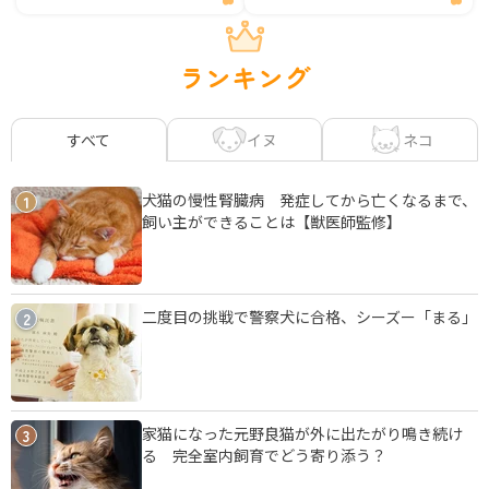
ランキング
イヌ
ネコ
すべて
犬猫の慢性腎臓病 発症してから亡くなるまで、
1
飼い主ができることは【獣医師監修】
二度目の挑戦で警察犬に合格、シーズー「まる」
2
家猫になった元野良猫が外に出たがり鳴き続け
3
る 完全室内飼育でどう寄り添う？