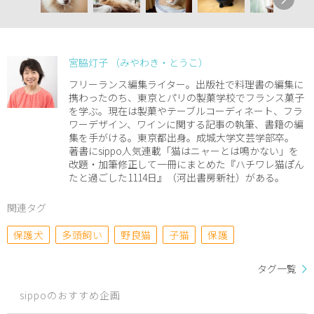
宮脇灯子 （みやわき・とうこ）
フリーランス編集ライター。出版社で料理書の編集に
携わったのち、東京とパリの製菓学校でフランス菓子
を学ぶ。現在は製菓やテーブルコーディネート、フラ
ワーデザイン、ワインに関する記事の執筆、書籍の編
集を手がける。東京都出身。成城大学文芸学部卒。
著書にsippo人気連載「猫はニャーとは鳴かない」を
改題・加筆修正して一冊にまとめた『ハチワレ猫ぽん
たと過ごした1114日』（河出書房新社）がある。
関連タグ
保護犬
多頭飼い
野良猫
子猫
保護
タグ一覧
sippoのおすすめ企画