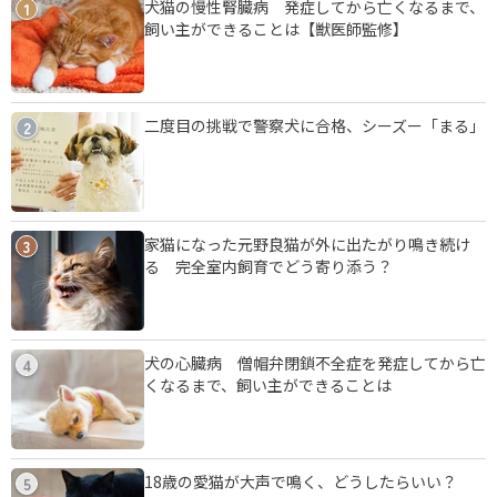
犬猫の慢性腎臓病 発症してから亡くなるまで、
1
飼い主ができることは【獣医師監修】
二度目の挑戦で警察犬に合格、シーズー「まる」
2
家猫になった元野良猫が外に出たがり鳴き続け
3
る 完全室内飼育でどう寄り添う？
犬の心臓病 僧帽弁閉鎖不全症を発症してから亡
4
くなるまで、飼い主ができることは
18歳の愛猫が大声で鳴く、どうしたらいい？
5