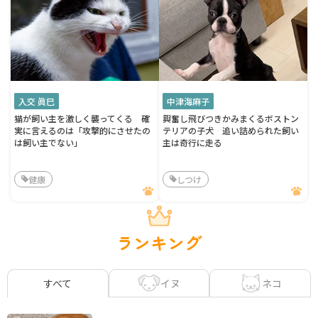
入交 眞巳
中津海麻子
猫が飼い主を激しく襲ってくる 確
興奮し飛びつきかみまくるボストン
実に言えるのは「攻撃的にさせたの
テリアの子犬 追い詰められた飼い
は飼い主でない」
主は奇行に走る
健康
しつけ
ランキング
イヌ
ネコ
すべて