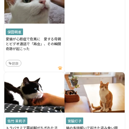
保田明恵
愛猫が心筋症で危篤に 愛する母親
とビデオ通話で「再会」、その瞬間
奇跡が起こった
健康
佐竹 茉莉子
宮脇灯子
トラバサミで両前脚がちぎれた子
猫の多頭飼いで起きた盗み食い問