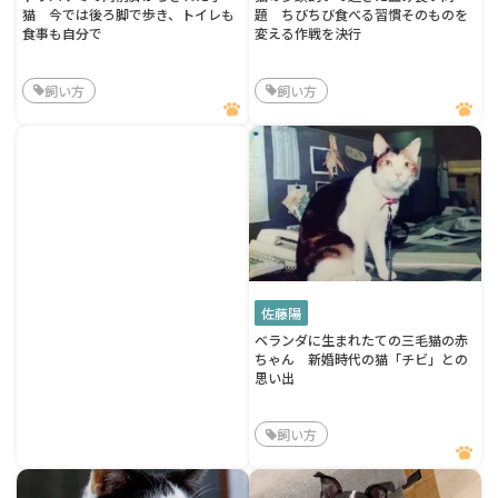
猫 今では後ろ脚で歩き、トイレも
題 ちびちび食べる習慣そのものを
食事も自分で
変える作戦を決行
飼い方
飼い方
佐藤陽
ベランダに生まれたての三毛猫の赤
ちゃん 新婚時代の猫「チビ」との
思い出
飼い方