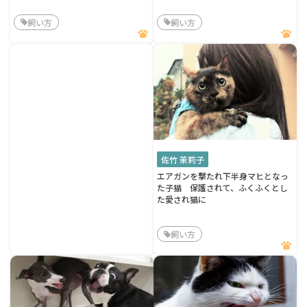
飼い方
飼い方
佐竹 茉莉子
エアガンを撃たれ下半身マヒとなっ
た子猫 保護されて、ふくふくとし
た愛され猫に
飼い方