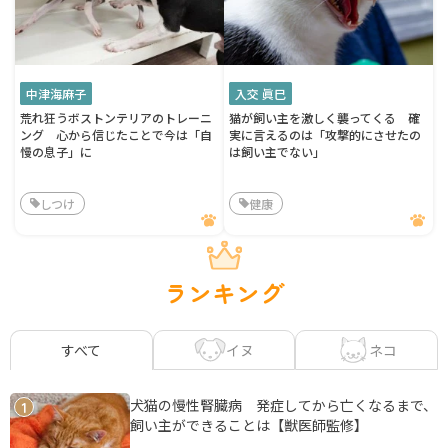
中津海麻子
入交 眞巳
荒れ狂うボストンテリアのトレーニ
猫が飼い主を激しく襲ってくる 確
ング 心から信じたことで今は「自
実に言えるのは「攻撃的にさせたの
慢の息子」に
は飼い主でない」
しつけ
健康
ランキング
イヌ
ネコ
すべて
犬猫の慢性腎臓病 発症してから亡くなるまで、
1
飼い主ができることは【獣医師監修】