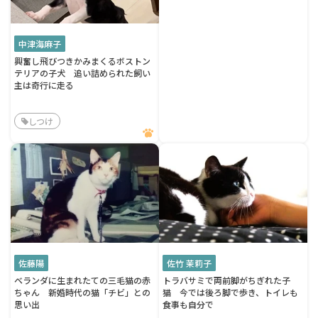
中津海麻子
興奮し飛びつきかみまくるボストン
テリアの子犬 追い詰められた飼い
主は奇行に走る
しつけ
佐藤陽
佐竹 茉莉子
ベランダに生まれたての三毛猫の赤
トラバサミで両前脚がちぎれた子
ちゃん 新婚時代の猫「チビ」との
猫 今では後ろ脚で歩き、トイレも
思い出
食事も自分で