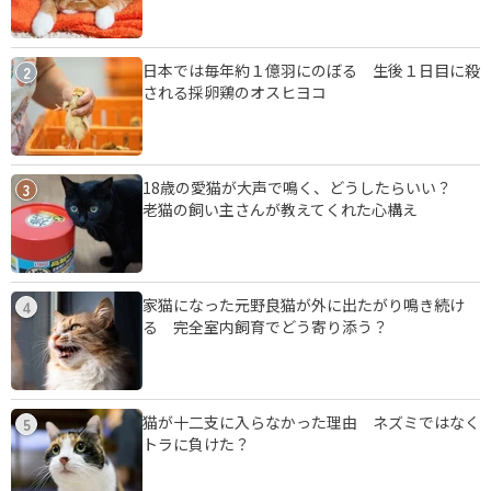
日本では毎年約１億羽にのぼる 生後１日目に殺
2
される採卵鶏のオスヒヨコ
18歳の愛猫が大声で鳴く、どうしたらいい？
3
老猫の飼い主さんが教えてくれた心構え
家猫になった元野良猫が外に出たがり鳴き続け
4
る 完全室内飼育でどう寄り添う？
猫が十二支に入らなかった理由 ネズミではなく
5
トラに負けた？