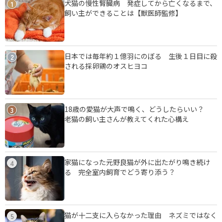
犬猫の慢性腎臓病 発症してから亡くなるまで、
1
飼い主ができることは【獣医師監修】
日本では毎年約１億羽にのぼる 生後１日目に殺
2
される採卵鶏のオスヒヨコ
18歳の愛猫が大声で鳴く、どうしたらいい？
3
老猫の飼い主さんが教えてくれた心構え
家猫になった元野良猫が外に出たがり鳴き続け
4
る 完全室内飼育でどう寄り添う？
猫が十二支に入らなかった理由 ネズミではなく
5