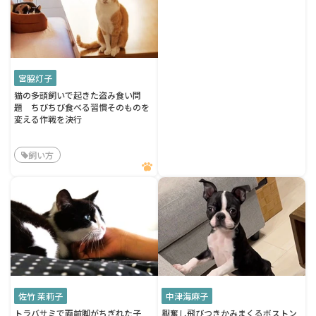
宮脇灯子
猫の多頭飼いで起きた盗み食い問
題 ちびちび食べる習慣そのものを
変える作戦を決行
飼い方
佐竹 茉莉子
中津海麻子
トラバサミで両前脚がちぎれた子
興奮し飛びつきかみまくるボストン