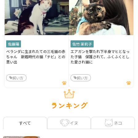
佐藤陽
佐竹 茉莉子
ベランダに生まれたての三毛猫の赤
エアガンを撃たれ下半身マヒとなっ
ちゃん 新婚時代の猫「チビ」との
た子猫 保護されて、ふくふくとし
思い出
た愛され猫に
飼い方
飼い方
ランキング
イヌ
ネコ
すべて