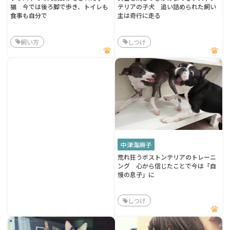
猫 今では後ろ脚で歩き、トイレも
テリアの子犬 追い詰められた飼い
食事も自分で
主は奇行に走る
飼い方
しつけ
中津海麻子
荒れ狂うボストンテリアのトレーニ
ング 心から信じたことで今は「自
慢の息子」に
しつけ