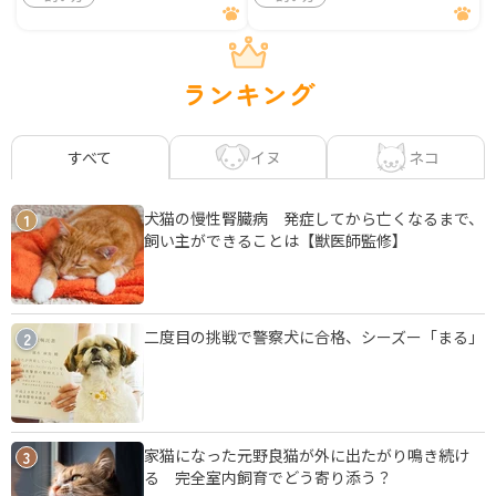
ランキング
イヌ
ネコ
すべて
犬猫の慢性腎臓病 発症してから亡くなるまで、
1
飼い主ができることは【獣医師監修】
二度目の挑戦で警察犬に合格、シーズー「まる」
2
家猫になった元野良猫が外に出たがり鳴き続け
3
る 完全室内飼育でどう寄り添う？