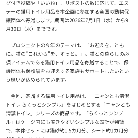
グ付き投稿や「いいね」、リポストの数に応じて、エス
テーの猫用トイレ用品を本企画に参加する全国の動物保
護団体へ寄贈します。期間は2026年7月1日（水）から9
月30日（水）までです。
プロジェクトの今年のテーマは、「お迎えを、とも
に。猫の“これから”を、ずっと。」。猫との暮らしの必
須アイテムである猫用トイレ
用品
を寄贈することで、保
護団体も保護猫をお迎えする家族もサポートしたいとい
う思いが込められています。
今回、寄贈する猫用トイレ用品は、「ニャンとも清潔
トイレ らくっとシンプル」をはじめとする「ニャンとも
清潔トイレ」シリーズの商品です。「らくっとシンプ
ル」はケージ内にも置きやすいシンプルな設計が特徴
で、本体セットには猫砂約
1.5
カ月分、シート約
1
カ月分