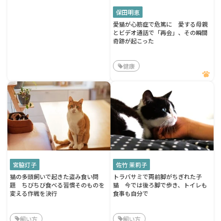
保田明恵
愛猫が心筋症で危篤に 愛する母親
とビデオ通話で「再会」、その瞬間
奇跡が起こった
健康
宮脇灯子
佐竹 茉莉子
猫の多頭飼いで起きた盗み食い問
トラバサミで両前脚がちぎれた子
題 ちびちび食べる習慣そのものを
猫 今では後ろ脚で歩き、トイレも
変える作戦を決行
食事も自分で
飼い方
飼い方