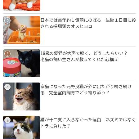
日本では毎年約１億羽にのぼる 生後１日目に殺
2
される採卵鶏のオスヒヨコ
18歳の愛猫が大声で鳴く、どうしたらいい？
3
老猫の飼い主さんが教えてくれた心構え
家猫になった元野良猫が外に出たがり鳴き続け
4
る 完全室内飼育でどう寄り添う？
猫が十二支に入らなかった理由 ネズミではなく
5
トラに負けた？