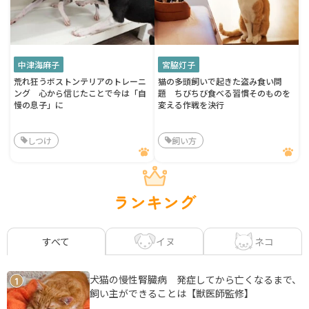
中津海麻子
宮脇灯子
荒れ狂うボストンテリアのトレーニ
猫の多頭飼いで起きた盗み食い問
ング 心から信じたことで今は「自
題 ちびちび食べる習慣そのものを
慢の息子」に
変える作戦を決行
しつけ
飼い方
ランキング
イヌ
ネコ
すべて
犬猫の慢性腎臓病 発症してから亡くなるまで、
1
飼い主ができることは【獣医師監修】