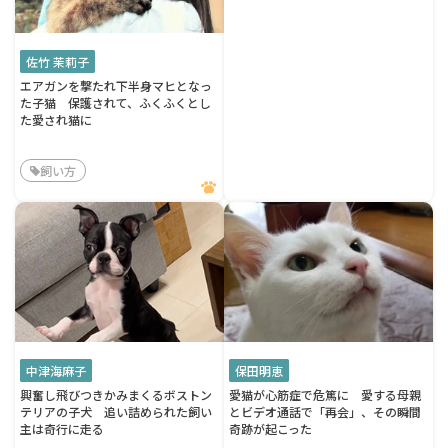
佐竹 茉莉子
エアガンを撃たれ下半身マヒとなっ
た子猫 保護されて、ふくふくとし
た愛され猫に
飼い方
中津海麻子
保田明恵
興奮し飛びつきかみまくるボストン
愛猫が心筋症で危篤に 愛する母親
テリアの子犬 追い詰められた飼い
とビデオ通話で「再会」、その瞬間
主は奇行に走る
奇跡が起こった