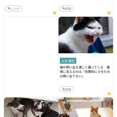
しつけ
健康
入交 眞巳
猫が飼い主を激しく襲ってくる 確
実に言えるのは「攻撃的にさせたの
は飼い主でない」
健康