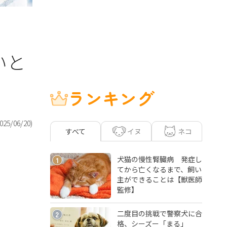
いと
ランキング
025/06/20
)
イヌ
ネコ
すべて
犬猫の慢性腎臓病 発症し
1
てから亡くなるまで、飼い
主ができることは【獣医師
監修】
二度目の挑戦で警察犬に合
2
格、シーズー「まる」