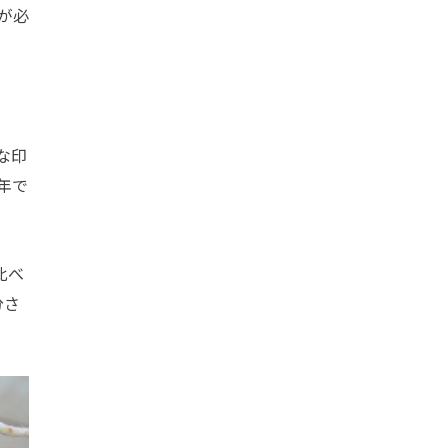
が必
な印
年で
比べ
分さ