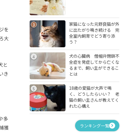
家猫になった元野良猫が外
3
ジを
に出たがり鳴き続ける 完
全室内飼育でどう寄り添
ろ大
う？
犬の心臓病 僧帽弁閉鎖不
4
全症を発症してから亡くな
犬と
るまで、飼い主ができるこ
いき
とは
18歳の愛猫が大声で鳴
5
く、どうしたらいい？ 老
猫の飼い主さんが教えてく
れた心構え
や多
ランキング一覧
捕獲