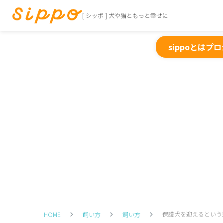
[ シッポ ] 犬や猫ともっと幸せに
sippoとは
プロ
保護犬を迎えるという
HOME
飼い方
飼い方