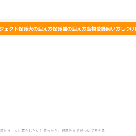
ジェクト
保護犬の迎え方
保護猫の迎え方
動物愛護
飼い方
しつけ
選択肢 犬と暮らしたいと思ったら、15年先まで見つめて考える