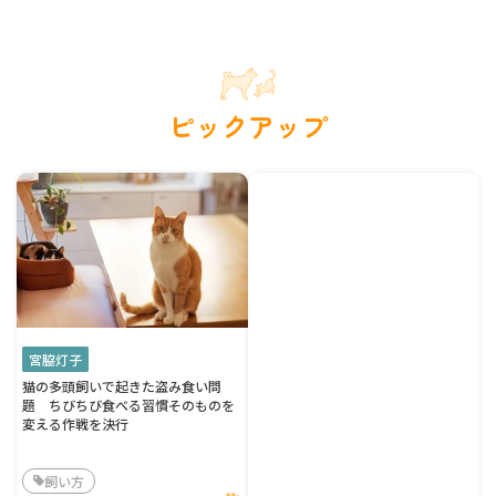
ピックアップ
宮脇灯子
猫の多頭飼いで起きた盗み食い問
題 ちびちび食べる習慣そのものを
変える作戦を決行
飼い方