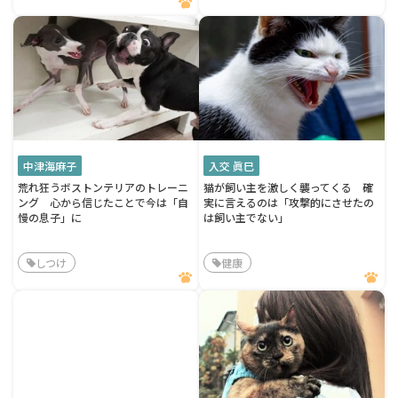
中津海麻子
入交 眞巳
荒れ狂うボストンテリアのトレーニ
猫が飼い主を激しく襲ってくる 確
ング 心から信じたことで今は「自
実に言えるのは「攻撃的にさせたの
慢の息子」に
は飼い主でない」
しつけ
健康