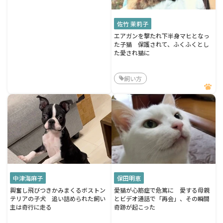
佐竹 茉莉子
エアガンを撃たれ下半身マヒとなっ
た子猫 保護されて、ふくふくとし
た愛され猫に
飼い方
中津海麻子
保田明恵
興奮し飛びつきかみまくるボストン
愛猫が心筋症で危篤に 愛する母親
テリアの子犬 追い詰められた飼い
とビデオ通話で「再会」、その瞬間
主は奇行に走る
奇跡が起こった