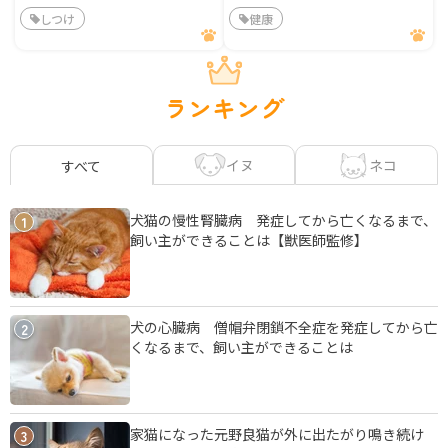
しつけ
健康
ランキング
イヌ
ネコ
すべて
犬猫の慢性腎臓病 発症してから亡くなるまで、
1
飼い主ができることは【獣医師監修】
犬の心臓病 僧帽弁閉鎖不全症を発症してから亡
2
くなるまで、飼い主ができることは
家猫になった元野良猫が外に出たがり鳴き続け
3