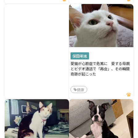
保田明恵
愛猫が心筋症で危篤に 愛する母親
とビデオ通話で「再会」、その瞬間
奇跡が起こった
健康