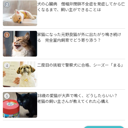
犬の心臓病 僧帽弁閉鎖不全症を発症してから亡
2
くなるまで、飼い主ができることは
家猫になった元野良猫が外に出たがり鳴き続け
3
る 完全室内飼育でどう寄り添う？
二度目の挑戦で警察犬に合格、シーズー「まる」
4
18歳の愛猫が大声で鳴く、どうしたらいい？
5
老猫の飼い主さんが教えてくれた心構え