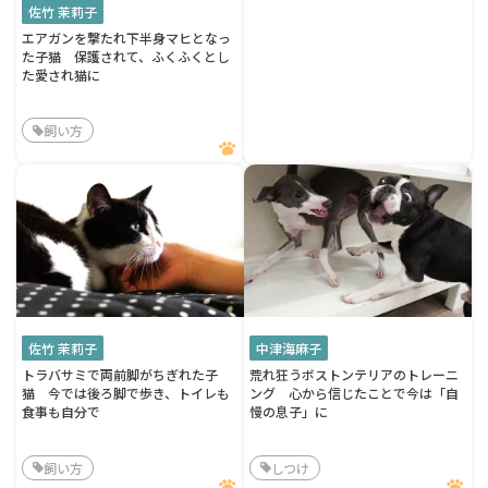
佐竹 茉莉子
エアガンを撃たれ下半身マヒとなっ
た子猫 保護されて、ふくふくとし
た愛され猫に
飼い方
佐竹 茉莉子
中津海麻子
トラバサミで両前脚がちぎれた子
荒れ狂うボストンテリアのトレーニ
猫 今では後ろ脚で歩き、トイレも
ング 心から信じたことで今は「自
食事も自分で
慢の息子」に
飼い方
しつけ