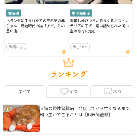
佐藤陽
中津海麻子
ベランダに生まれたての三毛猫の赤
興奮し飛びつきかみまくるボストン
ちゃん 新婚時代の猫「チビ」との
テリアの子犬 追い詰められた飼い
思い出
主は奇行に走る
飼い方
しつけ
ランキング
イヌ
ネコ
すべて
犬猫の慢性腎臓病 発症してから亡くなるまで、
1
飼い主ができることは【獣医師監修】