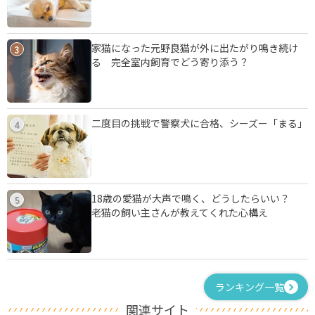
家猫になった元野良猫が外に出たがり鳴き続け
3
る 完全室内飼育でどう寄り添う？
二度目の挑戦で警察犬に合格、シーズー「まる」
4
18歳の愛猫が大声で鳴く、どうしたらいい？
5
老猫の飼い主さんが教えてくれた心構え
ランキング一覧
関連サイト