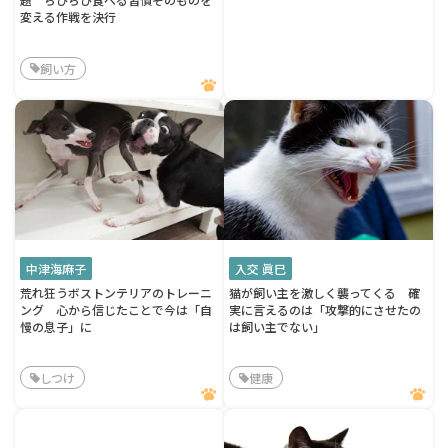
変える作戦を決行
飼い方
中津海麻子
入交 眞巳
荒れ狂うボストンテリアのトレーニ
猫が飼い主を激しく襲ってくる 確
ング 心から信じたことで今は「自
実に言えるのは「攻撃的にさせたの
慢の息子」に
は飼い主でない」
しつけ
健康