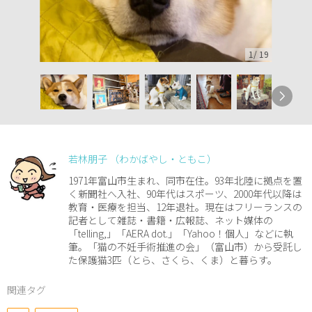
1
/
19
若林朋子 （わかばやし・ともこ）
1971年富山市生まれ、同市在住。93年北陸に拠点を置
く新聞社へ入社、90年代はスポーツ、2000年代以降は
教育・医療を担当、12年退社。現在はフリーランスの
記者として雑誌・書籍・広報誌、ネット媒体の
「telling,」「AERA dot.」「Yahoo！個人」などに執
筆。「猫の不妊手術推進の会」（富山市）から受託し
た保護猫3匹（とら、さくら、くま）と暮らす。
関連タグ