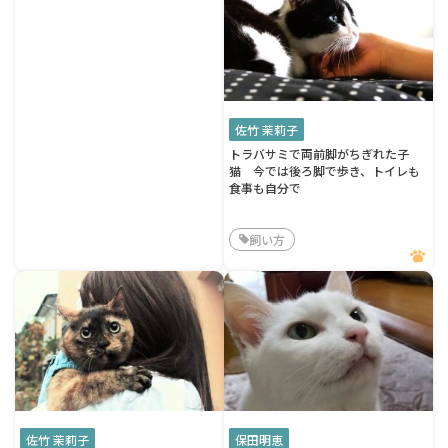
佐竹 茉莉子
トラバサミで両前脚がちぎれた子
猫 今では後ろ脚で歩き、トイレも
食事も自分で
飼い方
佐竹 茉莉子
保田明恵