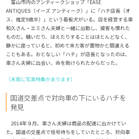
富山市内のアンティークショップ「
EASE
ANTIQUES
（イーズ アンティーク）」に「ハチ店長（オ
ス、推定
9
歳半）」という看板犬がいる。店を経営する車
和久さん・エミさん夫婦と一緒に出勤し、接客も慣れた
ものだ。騒いだり、ほえたりすることはほとんどなく、
静かに座っていると、初めて来た客が置物かと間違える
こともある。おとなしい「ハチ」が店長となったのは、
車さん夫婦に出会い、命を助けられたからだった。
（末尾に写真特集があります）
国道交差点で対向車の下にいるハチを
発見
2014年９月、車さん夫婦は商品の配達に出かけてい
た。国道の交差点で信号待ちをしていたところ、対向車