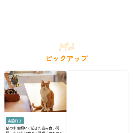
ピックアップ
宮脇灯子
猫の多頭飼いで起きた盗み食い問
題 ちびちび食べる習慣そのものを