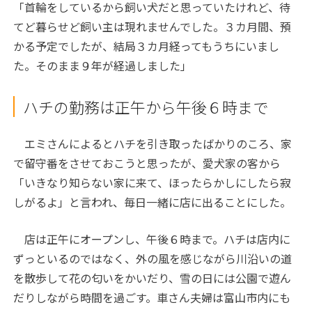
「首輪をしているから飼い犬だと思っていたけれど、待
てど暮らせど飼い主は現れませんでした。３カ月間、預
かる予定でしたが、結局３カ月経ってもうちにいまし
た。そのまま９年が経過しました」
ハチの勤務は正午から午後６時まで
エミさんによるとハチを引き取ったばかりのころ、家
で留守番をさせておこうと思ったが、愛犬家の客から
「いきなり知らない家に来て、ほったらかしにしたら寂
しがるよ」と言われ、毎日一緒に店に出ることにした。
店は正午にオープンし、午後６時まで。ハチは店内に
ずっといるのではなく、外の風を感じながら川沿いの道
を散歩して花の匂いをかいだり、雪の日には公園で遊ん
だりしながら時間を過ごす。車さん夫婦は富山市内にも