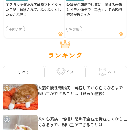
エアガンを撃たれ下半身マヒとなっ
愛猫が心筋症で危篤に 愛する母親
た子猫 保護されて、ふくふくとし
とビデオ通話で「再会」、その瞬間
た愛され猫に
奇跡が起こった
飼い方
健康
ランキング
イヌ
ネコ
すべて
犬猫の慢性腎臓病 発症してから亡くなるまで、
1
飼い主ができることは【獣医師監修】
犬の心臓病 僧帽弁閉鎖不全症を発症してから亡
2
くなるまで、飼い主ができることは