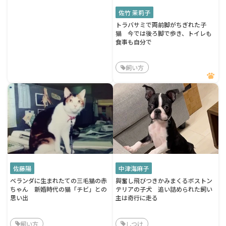
佐竹 茉莉子
トラバサミで両前脚がちぎれた子
猫 今では後ろ脚で歩き、トイレも
食事も自分で
飼い方
佐藤陽
中津海麻子
ベランダに生まれたての三毛猫の赤
興奮し飛びつきかみまくるボストン
ちゃん 新婚時代の猫「チビ」との
テリアの子犬 追い詰められた飼い
思い出
主は奇行に走る
飼い方
しつけ