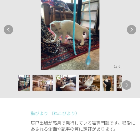
1
/
6
猫びより （ねこびより）
辰巳出版が隔月で発行している猫専門誌です。猫愛に
あふれる企画や記事の質に定評があります。