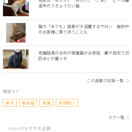
造所の３きょうだい猫
猫の「まりも」店長が大活躍するサロン 施術中
のお客様に寄り添うことも
老舗銭湯の女将が保護猫のお世話 蔵や自宅で20
匹ほどが暮らす
この連載の記事一覧
関連タグ
東京
看板猫
保護
多頭飼い
タグ一覧
sippoのおすすめ企画