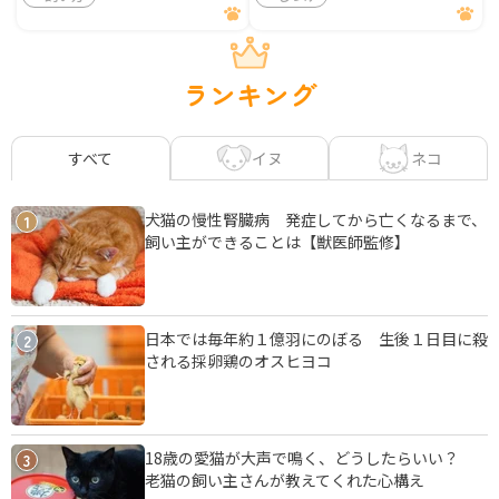
ランキング
イヌ
ネコ
すべて
犬猫の慢性腎臓病 発症してから亡くなるまで、
1
飼い主ができることは【獣医師監修】
日本では毎年約１億羽にのぼる 生後１日目に殺
2
される採卵鶏のオスヒヨコ
18歳の愛猫が大声で鳴く、どうしたらいい？
3
老猫の飼い主さんが教えてくれた心構え