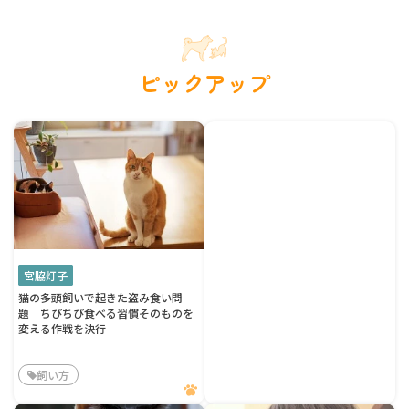
ピックアップ
宮脇灯子
猫の多頭飼いで起きた盗み食い問
題 ちびちび食べる習慣そのものを
変える作戦を決行
飼い方