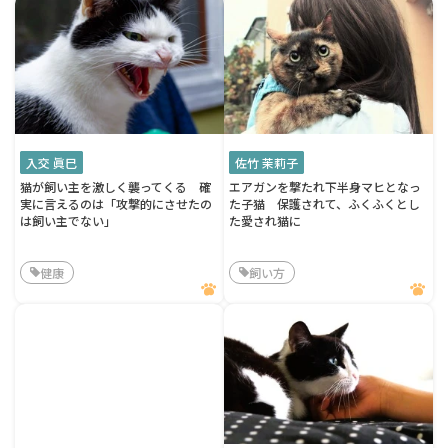
入交 眞巳
佐竹 茉莉子
猫が飼い主を激しく襲ってくる 確
エアガンを撃たれ下半身マヒとなっ
実に言えるのは「攻撃的にさせたの
た子猫 保護されて、ふくふくとし
は飼い主でない」
た愛され猫に
健康
飼い方