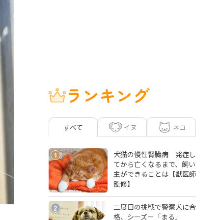
ランキング
イヌ
ネコ
すべて
犬猫の慢性腎臓病 発症し
1
てから亡くなるまで、飼い
主ができることは【獣医師
監修】
二度目の挑戦で警察犬に合
2
格、シーズー「まる」