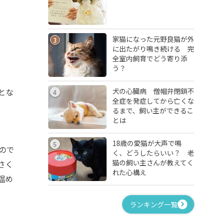
家猫になった元野良猫が外
3
に出たがり鳴き続ける 完
全室内飼育でどう寄り添
う？
犬の心臓病 僧帽弁閉鎖不
とな
4
全症を発症してから亡くな
るまで、飼い主ができるこ
とは
18歳の愛猫が大声で鳴
5
ので
く、どうしたらいい？ 老
猫の飼い主さんが教えてく
さく
れた心構え
温め
ランキング一覧