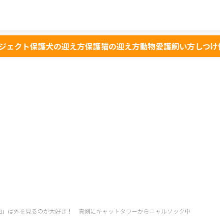
ジェクト
保護犬の迎え方
保護猫の迎え方
動物愛護
飼い方
しつけ
琥珀」は外を見るのが大好き！ 真剣にキャットタワーからニャルソック中