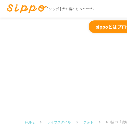
[ シッポ ] 犬や猫ともっと幸せに
sippoとは
プロ
MIX猫の「
HOME
ライフスタイル
フォト