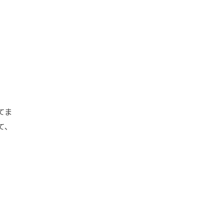
てま
て、