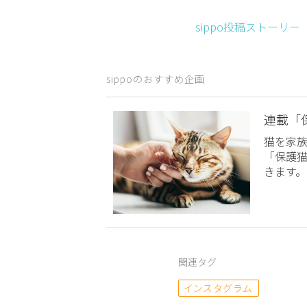
sippo投稿ストーリ
sippoのおすすめ企画
連載「
猫を家
「保護
きます。
関連タグ
インスタグラム