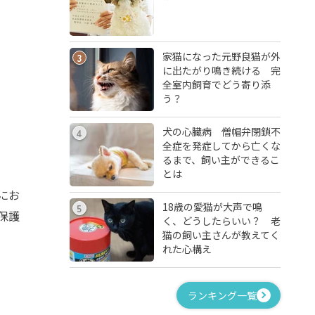
家猫になった元野良猫が外
3
に出たがり鳴き続ける 完
全室内飼育でどう寄り添
う？
犬の心臓病 僧帽弁閉鎖不
4
全症を発症してから亡くな
るまで、飼い主ができるこ
とは
にお
18歳の愛猫が大声で鳴
5
保護
く、どうしたらいい？ 老
猫の飼い主さんが教えてく
れた心構え
ランキング一覧