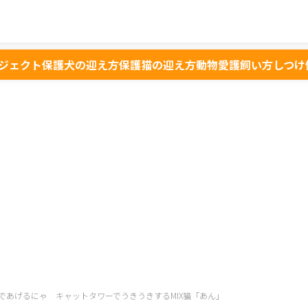
ジェクト
保護犬の迎え方
保護猫の迎え方
動物愛護
飼い方
しつけ
であげるにゃ キャットタワーでうきうきするMIX猫「あん」