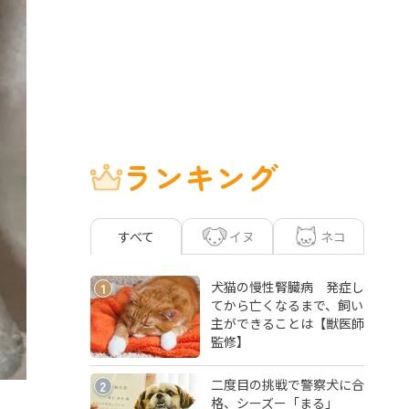
ランキング
イヌ
ネコ
すべて
犬猫の慢性腎臓病 発症し
1
てから亡くなるまで、飼い
主ができることは【獣医師
監修】
二度目の挑戦で警察犬に合
2
格、シーズー「まる」