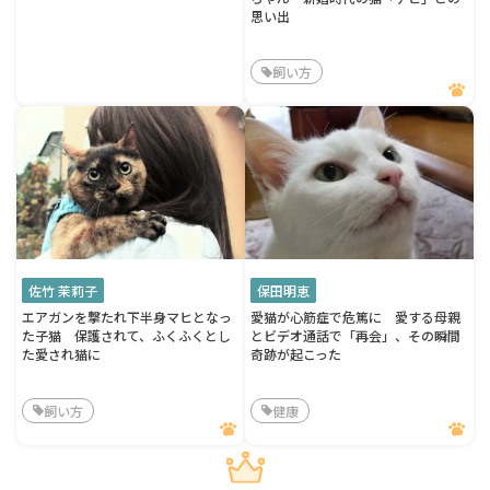
思い出
飼い方
佐竹 茉莉子
保田明恵
エアガンを撃たれ下半身マヒとなっ
愛猫が心筋症で危篤に 愛する母親
た子猫 保護されて、ふくふくとし
とビデオ通話で「再会」、その瞬間
た愛され猫に
奇跡が起こった
飼い方
健康