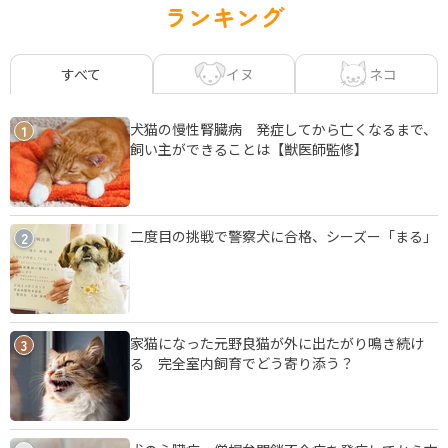
ランキング
イヌ
ネコ
すべて
犬猫の慢性腎臓病 発症してから亡くなるまで、
1
飼い主ができることは【獣医師監修】
二度目の挑戦で警察犬に合格、シーズー「まる」
2
家猫になった元野良猫が外に出たがり鳴き続け
3
る 完全室内飼育でどう寄り添う？