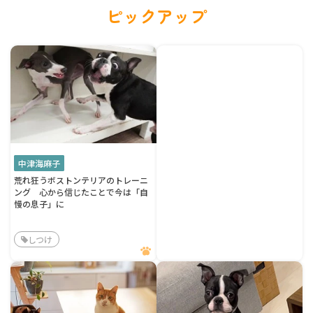
ピックアップ
中津海麻子
荒れ狂うボストンテリアのトレーニ
ング 心から信じたことで今は「自
慢の息子」に
しつけ