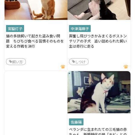
宮脇灯子
中津海麻子
猫の多頭飼いで起きた盗み食い問
興奮し飛びつきかみまくるボストン
題 ちびちび食べる習慣そのものを
テリアの子犬 追い詰められた飼い
変える作戦を決行
主は奇行に走る
飼い方
しつけ
佐藤陽
ベランダに生まれたての三毛猫の赤
ちゃん 新婚時代の猫「チビ」との