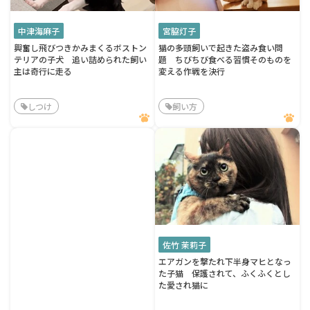
中津海麻子
宮脇灯子
興奮し飛びつきかみまくるボストン
猫の多頭飼いで起きた盗み食い問
テリアの子犬 追い詰められた飼い
題 ちびちび食べる習慣そのものを
主は奇行に走る
変える作戦を決行
しつけ
飼い方
佐竹 茉莉子
エアガンを撃たれ下半身マヒとなっ
た子猫 保護されて、ふくふくとし
た愛され猫に