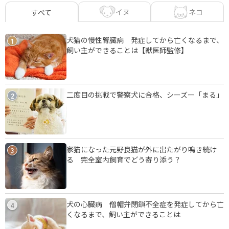
イヌ
ネコ
すべて
犬猫の慢性腎臓病 発症してから亡くなるまで、
1
飼い主ができることは【獣医師監修】
二度目の挑戦で警察犬に合格、シーズー「まる」
2
家猫になった元野良猫が外に出たがり鳴き続け
3
る 完全室内飼育でどう寄り添う？
犬の心臓病 僧帽弁閉鎖不全症を発症してから亡
4
くなるまで、飼い主ができることは