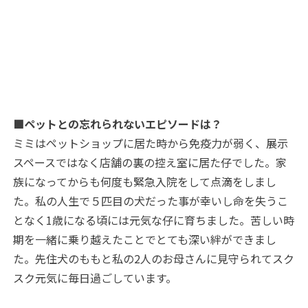
■ペットとの忘れられないエピソードは？
ミミはペットショップに居た時から免疫力が弱く、展示
スペースではなく店舗の裏の控え室に居た仔でした。家
族になってからも何度も緊急入院をして点滴をしまし
た。私の人生で５匹目の犬だった事が幸いし命を失うこ
となく
1
歳になる頃には元気な仔に育ちました。苦しい時
期を一緒に乗り越えたことでとても深い絆ができまし
た。先住犬のももと私の2人のお母さんに見守られてスク
スク元気に毎日過ごしています。