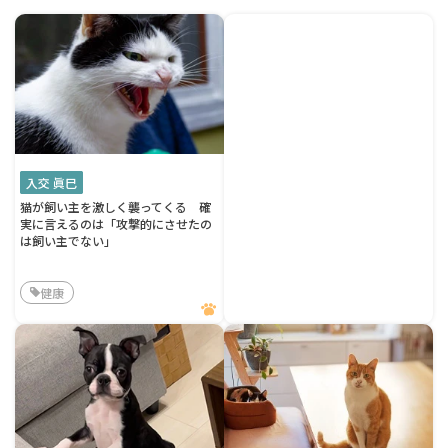
入交 眞巳
猫が飼い主を激しく襲ってくる 確
実に言えるのは「攻撃的にさせたの
は飼い主でない」
健康