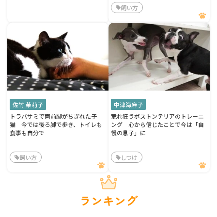
飼い方
佐竹 茉莉子
中津海麻子
トラバサミで両前脚がちぎれた子
荒れ狂うボストンテリアのトレーニ
猫 今では後ろ脚で歩き、トイレも
ング 心から信じたことで今は「自
食事も自分で
慢の息子」に
飼い方
しつけ
ランキング