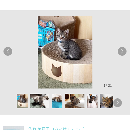
1
/
21
佐竹 茉莉子 （さたけ・まりこ）