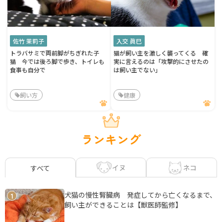
佐竹 茉莉子
入交 眞巳
トラバサミで両前脚がちぎれた子
猫が飼い主を激しく襲ってくる 確
猫 今では後ろ脚で歩き、トイレも
実に言えるのは「攻撃的にさせたの
食事も自分で
は飼い主でない」
飼い方
健康
ランキング
イヌ
ネコ
すべて
犬猫の慢性腎臓病 発症してから亡くなるまで、
1
飼い主ができることは【獣医師監修】