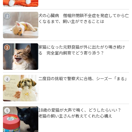
犬の心臓病 僧帽弁閉鎖不全症を発症してから亡
2
くなるまで、飼い主ができることは
家猫になった元野良猫が外に出たがり鳴き続け
3
る 完全室内飼育でどう寄り添う？
二度目の挑戦で警察犬に合格、シーズー「まる」
4
18歳の愛猫が大声で鳴く、どうしたらいい？
5
老猫の飼い主さんが教えてくれた心構え