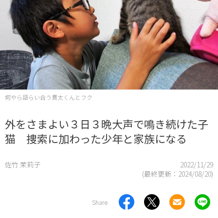
何やら語らい合う貫太くんとフク
外をさまよい３日３晩大声で鳴き続けた子
猫 捜索に加わった少年と家族になる
佐竹 茉莉子
2022/11/29
(最終更新：
2024/08/20
)
Share