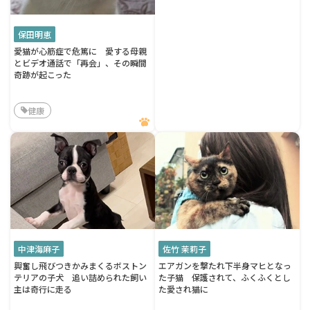
保田明恵
愛猫が心筋症で危篤に 愛する母親
とビデオ通話で「再会」、その瞬間
奇跡が起こった
健康
中津海麻子
佐竹 茉莉子
興奮し飛びつきかみまくるボストン
エアガンを撃たれ下半身マヒとなっ
テリアの子犬 追い詰められた飼い
た子猫 保護されて、ふくふくとし
主は奇行に走る
た愛され猫に