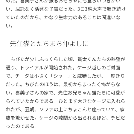
めた。喜美子さんが振るおもちゃにも食らいつきがい
い、屈託なく活発な子猫だった。3日3晩大声で鳴き続け
ていたのだから、かなり生命力のあることは間違いな
い。
先住猫とたちまち仲よしに
ちびたが少しふっくらした頃、貫太くんたちの熱望が
通り、トライアルが開始された。ケージ越しのご対面
で、チータは小さく「シャー」と威嚇したが、一度きり
だった。ちびたのほうは、最初からまったく怖がらな
い。喜美子さんの家で、先住お兄ちゃん猫たちに可愛が
られていたからである。ひとまず大きなケージに入れら
れたが、翌朝、ソファの上にちょこんと座っていて、家
族を驚かせた。ケージの隙間から出られるほど、チビだ
ったのである。